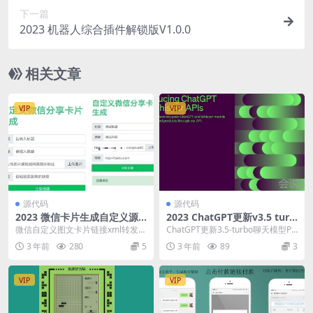
下一篇
2023 机器人综合插件解锁版V1.0.0
相关文章
VIP
VIP
源代码
源代码
2023 微信卡片生成自定义源
2023 ChatGPT更新v3.5 turb
码
oPHP请求API源码
微信自定义图文卡片链接xml转发链
ChatGPT更新3.5-turbo聊天模型PH
接跳转消息微信卡片生成源码工
P请求API源码，模型由原来的t...
3 年前
280
5
3 年前
89
3
具，微信打赏卡片源...
VIP
VIP