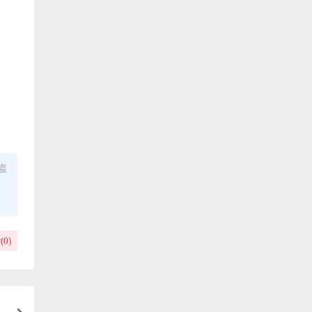
盗
(
0
)