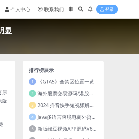
个人中心
联系我们
登录
明显
排行榜展示
《GTA5》全禁区位置一览
1
有原
海外股票交易源码/港股泰股/美股源码/印度股源码/马拉西亚股票源码/国际股票配资
2
原版
2024 抖音快手短视频解析去水印php源码
3
Java多语言跨境电商外贸商城TikToKshop内嵌商城I商家入驻I一键铺
4
费
新版绿豆视频APP源码V6.6 免授权插件版
5