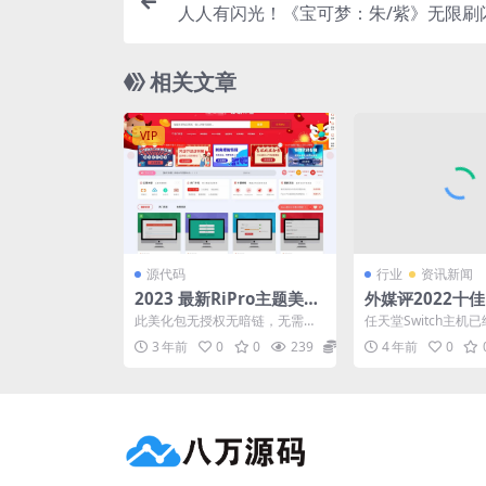
人人有闪光！《宝可梦：朱/紫》无限刷
相关文章
VIP
源代码
行业
资讯新闻
2023 最新RiPro主题美化
外媒评2022十佳
高端设计素材视频资源素
戏：《宝可梦朱
此美化包无授权无暗链，无需修
任天堂Switch主机
材下载子主题模板源码
姐3》在列
改原主题代码，使用本美化包前
了，每年都会有很多
3 年前
0
0
239
4
4 年前
0
请先下载最新RiPro主...
S。那么今年有哪些...