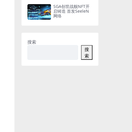
SGA创世战舰NFT开
启铸造 首发SeeleN
网络
搜索
搜
索