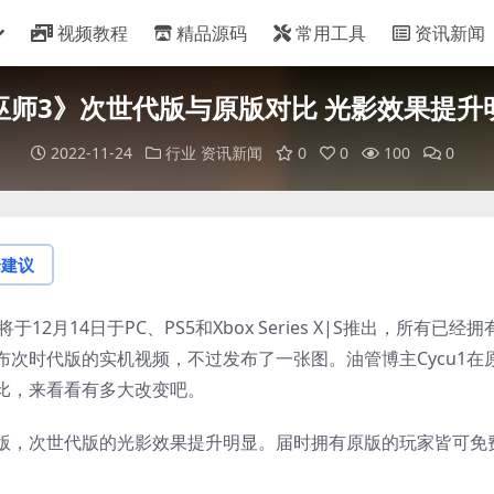
视频教程
精品源码
常用工具
资讯新闻
巫师3》次世代版与原版对比 光影效果提升
2022-11-24
行业
资讯新闻
0
0
100
0
论建议
2月14日于PC、PS5和Xbox Series X|S推出，所有已经拥
次时代版的实机视频，不过发布了一张图。油管博主Cycu1在
比，来看看有多大改变吧。
版，次世代版的光影效果提升明显。届时拥有原版的玩家皆可免