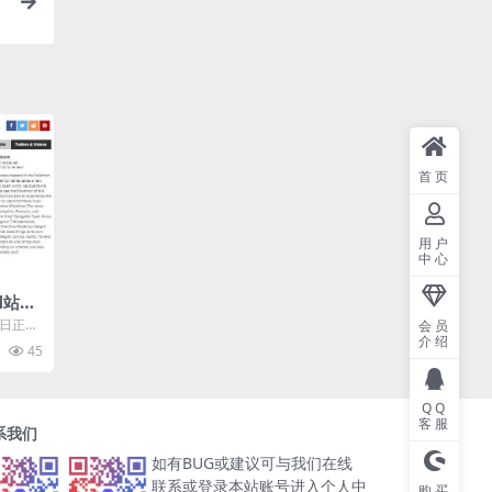
首页
用户
中心
M站均
进步
明日正式
会员
介绍
分已经
45
.
QQ
客服
系我们
如有BUG或建议可与我们在线
联系或登录本站账号进入个人中
购买