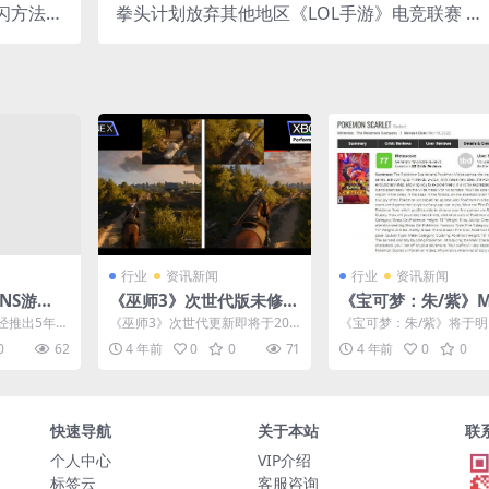
闪方法曝
拳头计划放弃其他地区《LOL手游》电竞联赛 聚
光
焦亚洲
行业
资讯新闻
行业
资讯新闻
NS游
《巫师3》次世代版未修复
《宝可梦：朱/紫》
紫》《贝
60帧物理问题 效果僵硬
分77：系列的一大
已经推出5年
《巫师3》次世代更新即将于202
《宝可梦：朱/紫》将于
游戏登陆N
2年12月14日推出。然而有玩家
发售，目前游戏的媒体评
0
62
4 年前
0
0
71
4 年前
0
0
发现，该版本似乎...
解禁，本作在M站的均分..
快速导航
关于本站
联
个人中心
VIP介绍
标签云
客服咨询