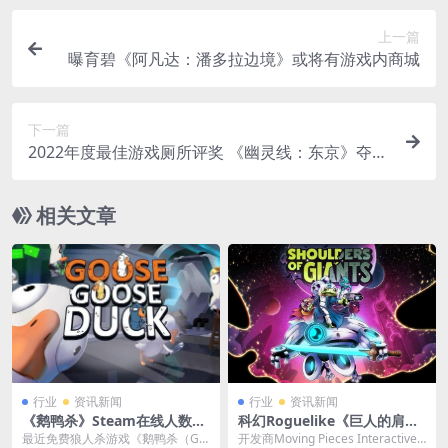
上一篇
曝育碧《阿凡达：潘多拉边境》或将有游戏内商城
下一篇
2022年度最佳游戏厕所评奖 《幽灵线：东京》夺得
桂冠
相关文章
行业
资讯新闻
行业
资讯新闻
《鹅鸭杀》Steam在线人数再
科幻Roguelike《巨人的肩
创新高 达到了56.3万人
膀》将于1月26日发行
最近免费狼人杀游戏《鹅鸭杀（Go
开发商Moving Pieces Interactive