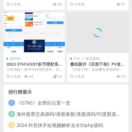
ose Goose Duck）》爆火，游戏频
宣布，科幻题材Rogue...
4 年前
44
4 年前
81
频等...
VIP
源代码
行业
资讯新闻
2023 ETH\USDT多币理财系
叠纸新作《百面千相》PV首曝
统 完美流畅
千相阅尽，方知众生百面
之前淘的一套PHP的理财源码，实
《百面千相》是由叠纸游戏研发的
测了下完美流畅，代码工整无错，
中国风开放世界动作游戏，今天该
4 年前
64
50
4 年前
52
UI简洁大方，有兴...
作正式公开首部宣传P...
排行榜展示
《GTA5》全禁区位置一览
1
海外股票交易源码/港股泰股/美股源码/印度股源码/马拉西亚股票源码/国际股票配资
2
2024 抖音快手短视频解析去水印php源码
3