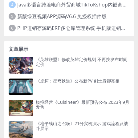
Java多语言跨境电商外贸商城TikToKshop内嵌商城I商家入驻I一键铺
4
新版绿豆视频APP源码V6.6 免授权插件版
5
PHP进销存源码ERP多仓库管理系统 手机版进销存 php网络版进销存小程序
6
文章展示
《英雄联盟》修改英雄定价规则 不再按发布时间
定价
《崩坏：星穹铁道》公布新PV 剑士彦卿亮相
模拟经营《Cuisineer》最新预告公布 2023年9月
发售
《地平线山之召唤》21分实机演示 游戏流程及战
斗展示