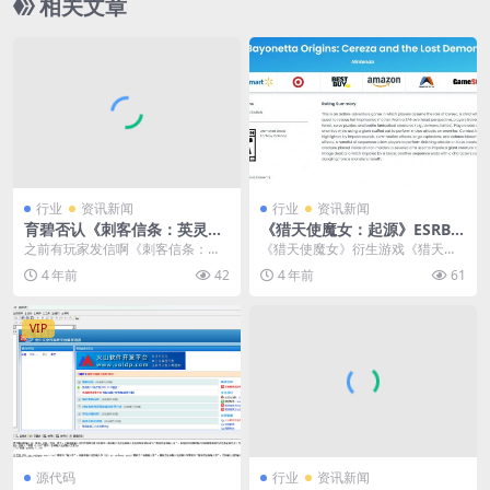
相关文章
行业
资讯新闻
行业
资讯新闻
育碧否认《刺客信条：英灵
《猎天使魔女：起源》ESRB评
殿》将进入XGP 只是个错误
级为T级 更像是童心绘本
之前有玩家发信啊《刺客信条：英
《猎天使魔女》衍生游戏《猎天使
灵殿》的游戏封面上出现了Gamep
魔女：起源》将于2023年3月17日
4 年前
42
4 年前
61
ass的标签。很...
发售，登陆Sw...
VIP
源代码
行业
资讯新闻