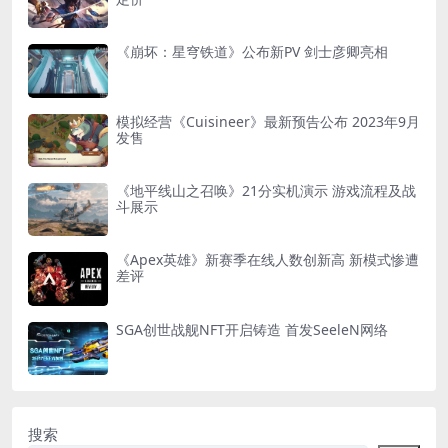
《崩坏：星穹铁道》公布新PV 剑士彦卿亮相
模拟经营《Cuisineer》最新预告公布 2023年9月
发售
《地平线山之召唤》21分实机演示 游戏流程及战
斗展示
《Apex英雄》新赛季在线人数创新高 新模式惨遭
差评
SGA创世战舰NFT开启铸造 首发SeeleN网络
搜索