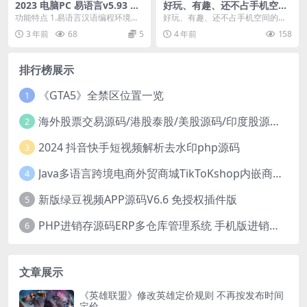
2023 电脑PC 易语言v5.93 免
好玩、有趣、还不占手机空间
安装
的游戏？5 款超好玩小体量游
功能特点 1.易语言汉语编程环境是
好玩、有趣、还不占手机空间的小
戏
一个支持基于汉语字、词编程的、
游戏，这类游戏下载没压力，安装
3 年前
68
5
4 年前
158
全可视化的、跨主...
不占空间，想玩就来一...
排行榜展示
《GTA5》全禁区位置一览
1
海外股票交易源码/港股泰股/美股源码/印度股源码/马拉西亚股票源码/国际股票配资
2
2024 抖音快手短视频解析去水印php源码
3
Java多语言跨境电商外贸商城TikToKshop内嵌商城I商家入驻I一键铺
4
新版绿豆视频APP源码V6.6 免授权插件版
5
PHP进销存源码ERP多仓库管理系统 手机版进销存 php网络版进销存小程序
6
文章展示
《英雄联盟》修改英雄定价规则 不再按发布时间
定价