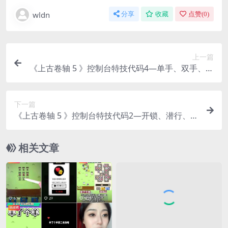
wldn
分享
收藏
点赞(
0
)
上一篇
《上古卷轴 5 》控制台特技代码4—单手、双手、箭
术
下一篇
《上古卷轴 5 》控制台特技代码2—开锁、潜行、偷
窃、口才
相关文章