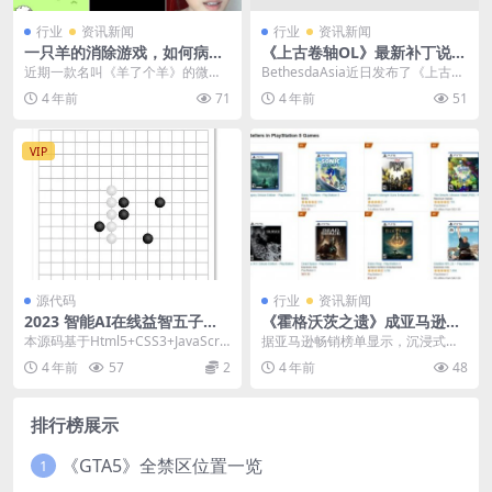
行业
资讯新闻
行业
资讯新闻
一只羊的消除游戏，如何病毒
《上古卷轴OL》最新补丁说明
式传播？
瓜尔蜥蜴幼崽宠物免费送
近期一款名叫《羊了个羊》的微信
BethesdaAsia近日发布了《上古卷
小游戏火出圈层，不仅几天内，抖
轴OL》最新补丁说明。官方表示已
4 年前
71
4 年前
51
音相关视频就已经突破...
经修复...
VIP
源代码
行业
资讯新闻
2023 智能AI在线益智五子棋
《霍格沃茨之遗》成亚马逊最
网站源码
热销PS5游戏 2月10日发售
本源码基于Html5+CSS3+JavaScrip
据亚马逊畅销榜单显示，沉浸式开
t，index.html已被压...
放世界动作角色扮演游戏《霍格沃
4 年前
57
2
4 年前
48
茨之遗》成为该平台最...
排行榜展示
《GTA5》全禁区位置一览
1