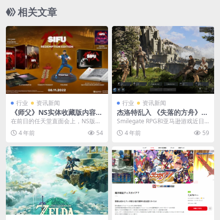
相关文章
行业
资讯新闻
行业
资讯新闻
《师父》NS实体收藏版内容公
杰洛特乱入 《失落的方舟》联
开 含主角手办、艺术集等
动《巫师》活动开启
在前日的任天堂直面会上，NS版
Smilegate RPG和亚马逊游戏近日
《师父》官宣11月9日正式发售。
发布《失落的方舟》联动《巫师》
4 年前
54
4 年前
59
今日官方公布了《师...
升级档（...