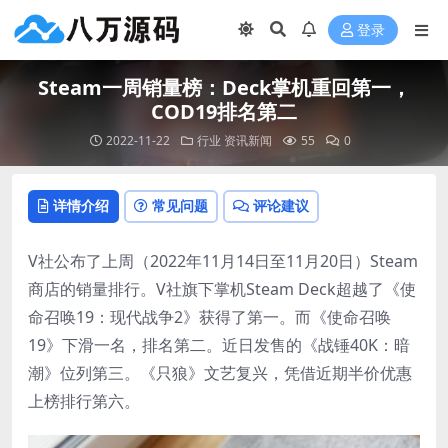
登录
Steam一周销量榜：Deck掌机重回第一，
COD19排名第二
2022-11-22
行业
资讯新闻
55
0
详情介绍
常见问题
评论建议
V社公布了上周（2022年11月14日至11月20日）Steam
商店的销量排行。V社旗下掌机Steam Deck超越了《使
命召唤19：现代战争2》获得了第一。而《使命召唤
19》下滑一名，排名第二。近日发售的《战锤40K：暗
潮》位列第三。《只狼》文艺复兴，凭借近期半价优惠
上榜排行第六。