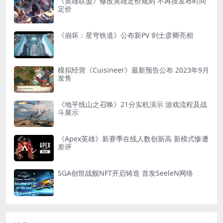
《英雄联盟》修改英雄定价规则 不再按发布时间
定价
《崩坏：星穹铁道》公布新PV 剑士彦卿亮相
模拟经营《Cuisineer》最新预告公布 2023年9月
发售
《地平线山之召唤》21分实机演示 游戏流程及战
斗展示
《Apex英雄》新赛季在线人数创新高 新模式惨遭
差评
SGA创世战舰NFT开启铸造 首发SeeleN网络