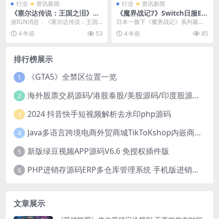
行业
资讯新闻
行业
资讯新闻
《塞尔达传说：王国之泪》上
《魔界战记7》Switch日服Es
架各零售商 售价59.99美元
hop开售 预计1月底发售
据IGN消息，《塞尔达传说：王国
日本一旗下《魔界战记》系列最新
之泪》现已在各大零售商上架，预
作《魔界战记7(disgaea 7)》现已
4 年前
53
4 年前
85
购价格为59.99...
在任天堂...
排行榜展示
《GTA5》全禁区位置一览
1
海外股票交易源码/港股泰股/美股源码/印度股源码/马拉西亚股票源码/国际股票配资
2
2024 抖音快手短视频解析去水印php源码
3
Java多语言跨境电商外贸商城TikToKshop内嵌商城I商家入驻I一键铺
4
新版绿豆视频APP源码V6.6 免授权插件版
5
PHP进销存源码ERP多仓库管理系统 手机版进销存 php网络版进销存小程序
6
文章展示