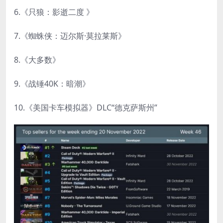
6.《只狼：影逝二度 》
7.《蜘蛛侠：迈尔斯·莫拉莱斯》
8.《大多数》
9.《战锤40K：暗潮》
10.《美国卡车模拟器》DLC“德克萨斯州”