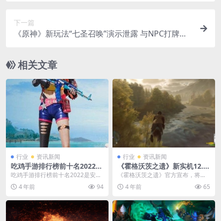
下一篇
《原神》新玩法“七圣召唤”演示泄露 与NPC打牌对
战
相关文章
行业
资讯新闻
行业
资讯新闻
吃鸡手游排行榜前十名2022
《霍格沃茨之遗》新实机12.1
十个最好玩的吃鸡游戏
5公开 预览短片展示驯兽
吃鸡手游排行榜前十名2022是安粉
《霍格沃茨之遗》官方宣布，将于
丝小编为吃鸡竞技爱好者带来的非
北京时间12月15日凌晨两点公开第
4 年前
94
4 年前
65
常刺激有趣的射击...
二段实机演示，玩...