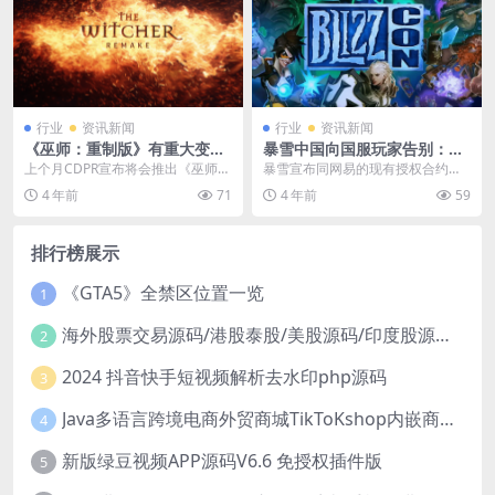
行业
资讯新闻
行业
资讯新闻
《巫师：重制版》有重大变化
暴雪中国向国服玩家告别：感
将为完全开放世界游戏
谢近20年的热爱与支持
上个月CDPR宣布将会推出《巫师》
暴雪宣布同网易的现有授权合约将
系列首款作品的重制版，《巫师：
于2023年1月23日到期，届时暴雪
4 年前
71
4 年前
59
重制版》使用虚幻...
游戏将停止大部...
排行榜展示
《GTA5》全禁区位置一览
1
海外股票交易源码/港股泰股/美股源码/印度股源码/马拉西亚股票源码/国际股票配资
2
2024 抖音快手短视频解析去水印php源码
3
Java多语言跨境电商外贸商城TikToKshop内嵌商城I商家入驻I一键铺
4
新版绿豆视频APP源码V6.6 免授权插件版
5