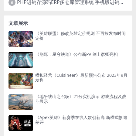
PHP进销存源码ERP多仓库管理系统 手机版进销存 php网络版进销存小程序
6
文章展示
《英雄联盟》修改英雄定价规则 不再按发布时间
定价
《崩坏：星穹铁道》公布新PV 剑士彦卿亮相
模拟经营《Cuisineer》最新预告公布 2023年9月
发售
《地平线山之召唤》21分实机演示 游戏流程及战
斗展示
《Apex英雄》新赛季在线人数创新高 新模式惨遭
差评