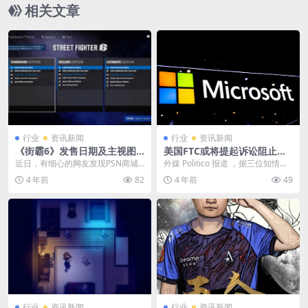
相关文章
行业
资讯新闻
行业
资讯新闻
《街霸6》发售日期及主视图
美国FTC或将提起诉讼阻止微
泄露 2023年6月2日上线
软收购动视暴雪
近日，有细心的网友发现PSN商城
外媒 Politico 报道 ，据三位知情人
中提前泄露了《街头霸王6》的发售
士透露，美国联邦贸易委员会(Fed
4 年前
82
4 年前
49
日期及主视图，页...
e...
行业
资讯新闻
行业
资讯新闻