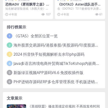
恐怖ADV《雾雨飘零之森》重
《DOTA2》Aster战队选手Ori
制版将于11月16日登陆Stea
正式退役 自此CN再无骄阳
知名解谜冒险游戏《杀戮天使》作
在《DOTA2》TI11败者组半决赛
m！
者制作的《雾雨飘零之森》重制版
上，中国军团最后希望Aster不敌老
4 年前
107
4 年前
61
（日语版）现已确定将...
牌强队L...
排行榜展示
《GTA5》全禁区位置一览
1
海外股票交易源码/港股泰股/美股源码/印度股源码/马拉西亚股票源码/国际股票配资
2
2024 抖音快手短视频解析去水印php源码
3
Java多语言跨境电商外贸商城TikToKshop内嵌商城I商家入驻I一键铺
4
新版绿豆视频APP源码V6.6 免授权插件版
5
PHP进销存源码ERP多仓库管理系统 手机版进销存 php网络版进销存小程序
6
文章展示
《英雄联盟》修改英雄定价规则 不再按发布时间