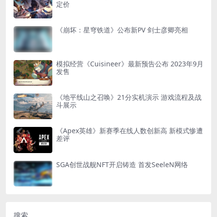
定价
《崩坏：星穹铁道》公布新PV 剑士彦卿亮相
模拟经营《Cuisineer》最新预告公布 2023年9月
发售
《地平线山之召唤》21分实机演示 游戏流程及战
斗展示
《Apex英雄》新赛季在线人数创新高 新模式惨遭
差评
SGA创世战舰NFT开启铸造 首发SeeleN网络
搜索