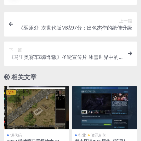
上一篇
《巫师3》次世代版M站97分：出色杰作的绝佳升级
下一篇
《马里奥赛车8豪华版》圣诞宣传片 冰雪世界中的
竞技
相关文章
VIP
源代码
行业
资讯新闻