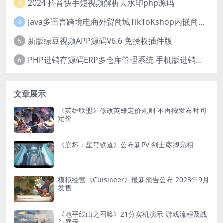
2024 抖音快手短视频解析去水印php源码
3
Java多语言跨境电商外贸商城TikToKshop内嵌商城I商家入驻I一键铺
4
新版绿豆视频APP源码V6.6 免授权插件版
5
PHP进销存源码ERP多仓库管理系统 手机版进销存 php网络版进销存小程序
6
文章展示
《英雄联盟》修改英雄定价规则 不再按发布时间
定价
《崩坏：星穹铁道》公布新PV 剑士彦卿亮相
模拟经营《Cuisineer》最新预告公布 2023年9月
发售
《地平线山之召唤》21分实机演示 游戏流程及战
斗展示