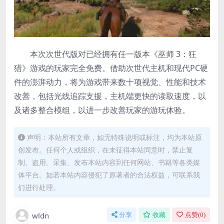
本次次世代版对已经拥有任一版本《巫师 3：狂
猎》游戏的玩家完全免费。借助次世代主机和现代PC硬
件的澎湃动力，将为游戏带来数十项视觉、性能和技术
改善，包括光线追踪支援，主机端更快的读取速度，以
及诸多整合模组，以进一步改善玩家的游玩体验。
声明：本站所有文章，如无特殊说明或标注，均为本站原
创发布。任何个人或组织，在未征得本站同意时，禁止复
制、盗用、采集、发布本站内容到任何网站、书籍等各类媒
体平台。如若本站内容侵犯了原著者的合法权益，可联系我
们进行处理。
wldn
分享
收藏
点赞(
0
)