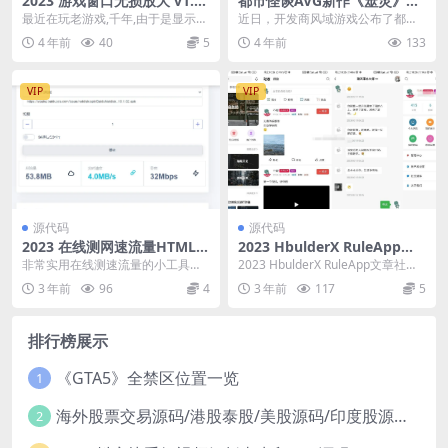
2023 游戏窗口无损放大 v1.3.
都市怪谈AVG新作《筮灵》上
2.0
架steam 探索故事的真相
最近在玩老游戏,千年,由于是显示器
近日，开发商风域游戏公布了都市
分辨率比较高,游戏的窗口最大只能
怪谈AVG新作《筮灵》，玩家将协
4 年前
40
5
4 年前
133
开到,1024...
同两名美少女探索各...
VIP
VIP
源代码
源代码
2023 在线测网速流量HTML源
2023 HbulderX RuleApp文
码
章社区源码
非常实用在线测速流量的小工具，
2023 HbulderX RuleApp文章社区
可以直接上传空间或者本地浏览器
源码，VIP会员，写作投稿积分...
3 年前
96
4
3 年前
117
5
打开访问HTML
排行榜展示
《GTA5》全禁区位置一览
1
海外股票交易源码/港股泰股/美股源码/印度股源码/马拉西亚股票源码/国际股票配资
2