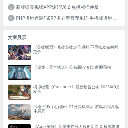
新版绿豆视频APP源码V6.6 免授权插件版
5
PHP进销存源码ERP多仓库管理系统 手机版进销存 php网络版进销存小程序
6
文章展示
《英雄联盟》修改英雄定价规则 不再按发布时间
定价
《崩坏：星穹铁道》公布新PV 剑士彦卿亮相
模拟经营《Cuisineer》最新预告公布 2023年9月
发售
《地平线山之召唤》21分实机演示 游戏流程及战
斗展示
《Apex英雄》新赛季在线人数创新高 新模式惨遭