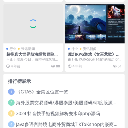
行业
资讯新闻
行业
资讯新闻
超拟真大世界航海经营冒险游
魔幻RPG游戏《女巫悲歌》发
戏《风帆纪元》正式曝光！
售 首发特惠只需87.2元
不止于航海!今日，由光宇游戏研
由THE PARASIGHT创作的魔幻RPG
发，bilibili游戏独家代理发行的超拟
游戏《女巫悲歌》现已正式发售，
4 年前
88
4 年前
51
真大世界...
登陆P...
排行榜展示
《GTA5》全禁区位置一览
1
海外股票交易源码/港股泰股/美股源码/印度股源码/马拉西亚股票源码/国际股票配资
2
2024 抖音快手短视频解析去水印php源码
3
Java多语言跨境电商外贸商城TikToKshop内嵌商城I商家入驻I一键铺
4