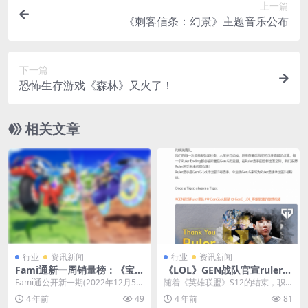
上一篇
《刺客信条：幻景》主题音乐公布
下一篇
恐怖生存游戏《森林》又火了！
相关文章
行业
资讯新闻
行业
资讯新闻
Fami通新一周销量榜：《宝可
《LOL》GEN战队官宣ruler离
梦：朱/紫》达成四连冠
队 再见永远的1号选手
Fami通公开新一期(2022年12月5日
随着《英雄联盟》S12的结束，职
至12月11日)的日本游戏软硬件销量
业战队间的选手变动要开启了。
4 年前
49
4 年前
81
榜...
《英雄联盟》LCK赛...