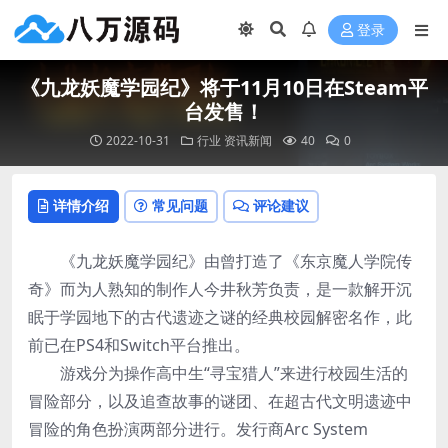
登录
《九龙妖魔学园纪》将于11月10日在Steam平
台发售！
2022-10-31
行业
资讯新闻
40
0
详情介绍
常见问题
评论建议
《九龙妖魔学园纪》由曾打造了《东京魔人学院传
奇》而为人熟知的制作人今井秋芳负责，是一款解开沉
眠于学园地下的古代遗迹之谜的经典校园解密名作，此
前已在PS4和Switch平台推出。
游戏分为操作高中生“寻宝猎人”来进行校园生活的
冒险部分，以及追查故事的谜团、在超古代文明遗迹中
冒险的角色扮演两部分进行。发行商Arc System