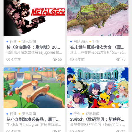
行业
资讯新闻
网站源码
行业
传《合金装备：重制版》2023
在末世与巨兽相依为命 《漂泊
年5月前公开
牧歌》开启抢先体验
据西班牙游戏媒体Areajugones爆
瑞士，苏黎世-2022年9月15日- Str
料，《合金装备：重制版》公布在
ay Fawn Studio正式宣布...
4 年前
66
4 年前
76
即。此前A...
行业
资讯新闻
行业
资讯新闻
从小众到游戏必备品，属于Co
Switch《数码宝贝：新秩序》
zy Game的2022年
画面规格与PS4版接近
“TikTok 与 Instagram将这些玩家聚
最早登陆PSP平台的《数码宝贝：
集在一起，他们追求闲适而非对
新秩序》将在2月份登陆PS4和Swit
4 年前
81
4 年前
74