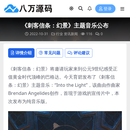
登录
《刺客信条：幻景》主题音乐公布
2022-10-31
行业
资讯新闻
116
0
详情介绍
常见问题
评论建议
《刺客信条：幻景》将邀请玩家来到公元9世纪感受正
值黄金时代顶峰的巴格达。今天育碧发布了《刺客信
条：幻景》主题音乐：“Into the Light”，该曲由作曲家
Brendan Angelides创作，首现于游戏的宣传片中，本
次发布为纯音乐版。