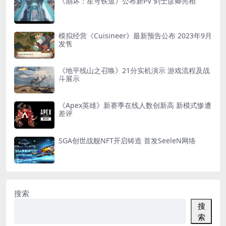
《崩坏：星穹铁道》公布新PV 剑士彦卿亮相
模拟经营《Cuisineer》最新预告公布 2023年9月
发售
《地平线山之召唤》21分实机演示 游戏流程及战
斗展示
《Apex英雄》新赛季在线人数创新高 新模式惨遭
差评
SGA创世战舰NFT开启铸造 首发SeeleN网络
搜索
搜
索