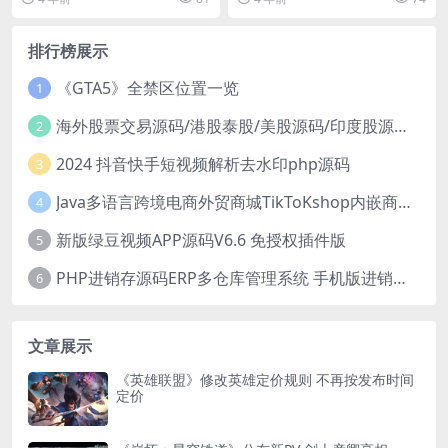
抗...
ch平台，...
排行榜展示
《GTA5》全禁区位置一览
1
海外股票交易源码/港股泰股/美股源码/印度股源码/马拉西亚股票源码/国际股票配资
2
2024 抖音快手短视频解析去水印php源码
3
Java多语言跨境电商外贸商城TikToKshop内嵌商城I商家入驻I一键铺
4
新版绿豆视频APP源码V6.6 免授权插件版
5
PHP进销存源码ERP多仓库管理系统 手机版进销存 php网络版进销存小程序
6
文章展示
《英雄联盟》修改英雄定价规则 不再按发布时间
定价