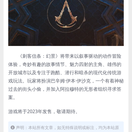
《刺客信条：幻景》将带来以叙事驱动的动作冒险
体验，奇妙有趣的故事情节、魅力四射的主角、雄伟的
开放城市以及专注于跑酷、潜行和暗杀的现代化传统游
戏玩法。玩家将扮演巴辛姆·伊本·伊沙克，一个有着神秘
过去的街头小偷，并加入阿拉穆特的无形者组织寻求答
案。
游戏将于2023年发售，敬请期待。
声明：本站所有文章，如无特殊说明或标注，均为本站原