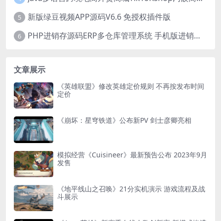
新版绿豆视频APP源码V6.6 免授权插件版
5
PHP进销存源码ERP多仓库管理系统 手机版进销存 php网络版进销存小程序
6
文章展示
《英雄联盟》修改英雄定价规则 不再按发布时间
定价
《崩坏：星穹铁道》公布新PV 剑士彦卿亮相
模拟经营《Cuisineer》最新预告公布 2023年9月
发售
《地平线山之召唤》21分实机演示 游戏流程及战
斗展示