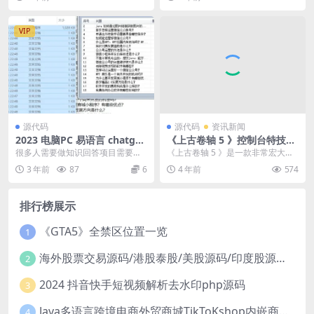
最新消...
雄冬日战士“巴基”的故...
VIP
源代码
源代码
资讯新闻
2023 电脑PC 易语言 chatgpt
《上古卷轴 5 》控制台特技代
批量回答工单
码2—开锁、潜行、偷窃、口
很多人需要做知识回答项目需要用
《上古卷轴 5 》是一款非常宏大的
才
的到。禁止违法用途，否则后果自
史诗制开放游戏，想必有很多小伙
3 年前
87
6
4 年前
574
负
伴都进游戏体验过...
排行榜展示
《GTA5》全禁区位置一览
1
海外股票交易源码/港股泰股/美股源码/印度股源码/马拉西亚股票源码/国际股票配资
2
2024 抖音快手短视频解析去水印php源码
3
Java多语言跨境电商外贸商城TikToKshop内嵌商城I商家入驻I一键铺
4