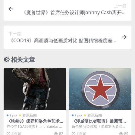
上一篇
《魔兽世界》首席任务设计师Johnny Cash离开暴
雪
下一篇
《COD19》高画质与低画质对比 贴图精细程度差距
明显
相关文章
行业
资讯新闻
行业
资讯新闻
《铁拳8》保罗和洛角色艺术
《漫威复仇者联盟》最新预告
图公开 人物形象大改动
公布 11月29日冬兵上线
在今年TGA颁奖典礼上，Bandai N
角色扮演类游戏《漫威复仇者联
amco公布了格斗游戏《铁拳8》的
盟》发布最新预告，展示了超级英
4 年前
82
4 年前
89