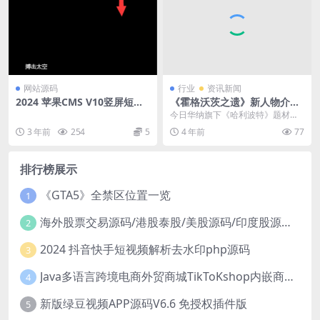
网站源码
行业
资讯新闻
2024 苹果CMS V10竖屏短视
《霍格沃茨之遗》新人物介绍
频PHP源码
学院魔咒课教授罗南
今日华纳旗下《哈利波特》题材开
放世界角色扮演游戏《霍格沃茨之
3 年前
254
5
4 年前
77
遗》公布了新人物介绍...
排行榜展示
《GTA5》全禁区位置一览
1
海外股票交易源码/港股泰股/美股源码/印度股源码/马拉西亚股票源码/国际股票配资
2
2024 抖音快手短视频解析去水印php源码
3
Java多语言跨境电商外贸商城TikToKshop内嵌商城I商家入驻I一键铺
4
新版绿豆视频APP源码V6.6 免授权插件版
5