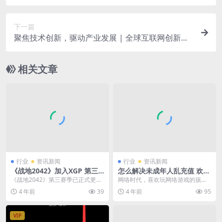
据库 还原刚搭建好的状态
下一篇
聚焦技术创新，驱动产业发展 | 全球互联网创新技
术委员会正式成立
相关文章
行业
资讯新闻
行业
资讯新闻
《战地2042》加入XGP 第三
怎么解决未成年人乱充值 欢太
赛季于今晚八点上线
游戏充值业务防沉迷升级
《战地2042》第三赛季已正式更
网络时代，喜欢玩网络游戏的孩子
新，将于今晚8点上线，届时本作也
不在少数，甚至从某种角度说，作
4 年前
39
4 年前
95
将加入微软XGP...
为网络时代的原住民，...
VIP