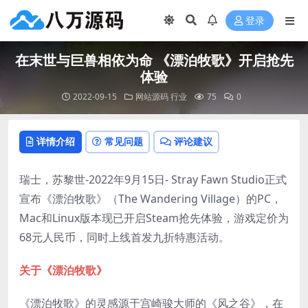
登录
在末世与巨兽相依为命 《漂泊牧歌》开启抢先
体验
2022-09-15
网站源码
行业
75
0
详情介绍
常见问题
评论建议
瑞士，苏黎世-2022年9月15日- Stray Fawn Studio正式
宣布《漂泊牧歌》（The Wandering Village）的PC，
Mac和Linux版本现已开启Steam抢先体验，游戏定价为
68元人民币，同时上线首发九折特惠活动。
关于《漂泊牧歌》
《漂泊牧歌》的灵感源于宫崎骏大师的《风之谷》，在