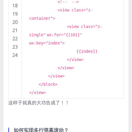
<!-- -->
18
<view class=
"z-
19
container"
>
20
<view class=
"z-
21
single"
wx:for=
"{{10}}"
22
wx:key=
"index"
>
23
{{index}}
24
</view>
</view>
</view>
</
block
>
</view>
这样子就真的大功告成了！！
如何实现多行弹幕滚动？