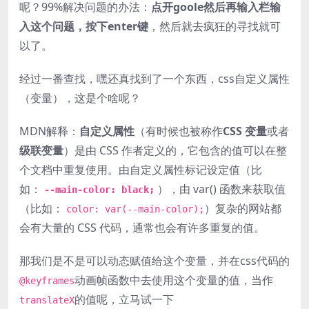
呢？99%解决问题的办法：
点开goole然后再输入栏输
入这个问题，按下enter键
，然后就去疯狂的寻找就可
以了。
经过一番查找，嘿还真找到了一个东西，css自定义属性
（变量），这是个啥呢？
MDN解释：
自定义属性
（有时候也被称作
CSS 变量
或者
级联变量
）是由 CSS 作者定义的，它包含的值可以在整
个文档中重复使用。由自定义属性标记设定值（比
如：
），由 var() 函数来获取值
--main-color: black;
（比如：
）复杂的网站都
color: var(--main-color);
会有大量的 CSS 代码，通常也会有许多重复的值。
那我们是不是可以动态赋值给这个变量，并在css代码的
动画帧函数中去使用这个变量的值，当作
@keyframes
的值呢，立马试一下
translateX