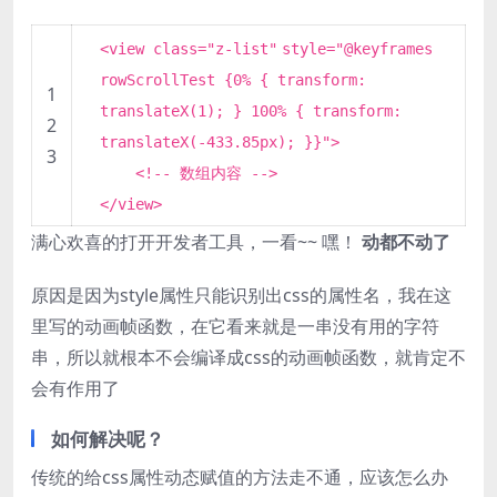
<view class=
"z-list"
style=
"@keyframes
rowScrollTest {0% { transform:
1
translateX(1); } 100% { transform:
2
translateX(-433.85px); }}"
>
3
<!-- 数组内容 -->
</view>
满心欢喜的打开开发者工具，一看~~ 嘿！
动都不动了
原因是因为style属性只能识别出css的属性名，我在这
里写的动画帧函数，在它看来就是一串没有用的字符
串，所以就根本不会编译成css的动画帧函数，就肯定不
会有作用了
如何解决呢？
传统的给css属性动态赋值的方法走不通，应该怎么办