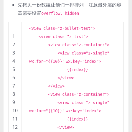
先拷贝一份数组让他们一排排列，注意最外层的容
器需要设置
overflow: hidden
<view class=
"z-bullet-test"
>
1
<view class=
"z-list"
>
2
<view class=
"z-container"
>
3
<view class=
"z-single"
4
wx:for=
"{{10}}"
wx:key=
"index"
>
5
{{index}}
6
</view>
7
</view>
8
<view class=
"z-container"
>
9
<view class=
"z-single"
10
wx:for=
"{{10}}"
wx:key=
"index"
>
11
{{index}}
12
</view>