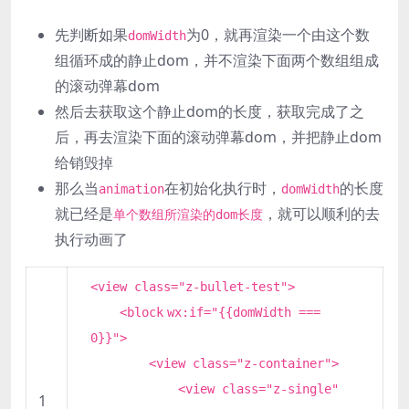
先判断如果
为0，就再渲染一个由这个数
domWidth
组循环成的静止dom，并不渲染下面两个数组组成
的滚动弹幕dom
然后去获取这个静止dom的长度，获取完成了之
后，再去渲染下面的滚动弹幕dom，并把静止dom
给销毁掉
那么当
在初始化执行时，
的长度
animation
domWidth
就已经是
，就可以顺利的去
单个数组所渲染的dom长度
执行动画了
<view class=
"z-bullet-test"
>
<
block
wx:if=
"{{domWidth ===
0}}"
>
<view class=
"z-container"
>
<view class=
"z-single"
1