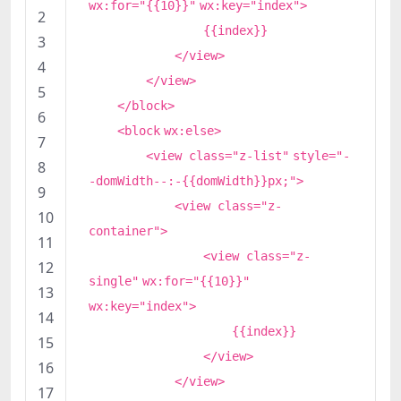
wx:for=
"{{10}}"
wx:key=
"index"
>
2
{{index}}
3
</view>
4
</view>
5
</
block
>
6
<
block
wx:else>
7
<view class=
"z-list"
style=
"-
8
-domWidth--:-{{domWidth}}px;"
>
9
<view class=
"z-
10
container"
>
11
<view class=
"z-
12
single"
wx:for=
"{{10}}"
13
wx:key=
"index"
>
14
{{index}}
15
</view>
16
</view>
17