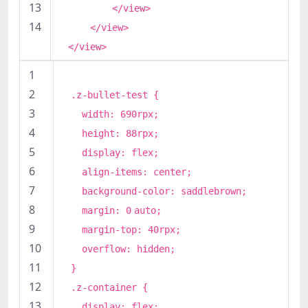
13
</view>
14
</view>
</view>
1
2
.z-bullet-test {
3
width
:
690
rpx;
4
height
:
88
rpx;
5
display
: flex;
6
align-items:
center
;
7
background-color
: saddlebrown;
8
margin
:
0
auto
;
9
margin-top
:
40
rpx;
10
overflow
:
hidden
;
11
}
12
.z-container {
13
display
: flex;