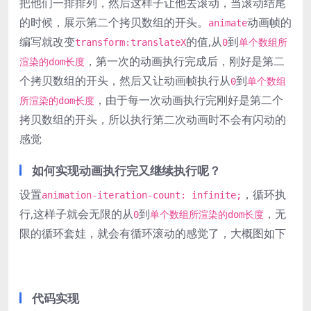
把他们一排排列，然后这样子让他去滚动，当滚动结尾
的时候，展示第二个拷贝数组的开头。
动画帧的
animate
编写就改变
的值,从
到
transform:translateX
0
单个数组所
，第一次的动画执行完成后，刚好是第二
渲染的dom长度
个拷贝数组的开头，然后又让动画帧执行从
到
0
单个数组
，由于每一次动画执行完刚好是第二个
所渲染的dom长度
拷贝数组的开头，所以执行第二次动画时不会有闪动的
感觉
如何实现动画执行完又继续执行呢？
设置
，循环执
animation-iteration-count: infinite;
行,这样子就会无限的从
到
，无
0
单个数组所渲染的dom长度
限的循环套娃，就会有循环滚动的感觉了，大概图如下
代码实现