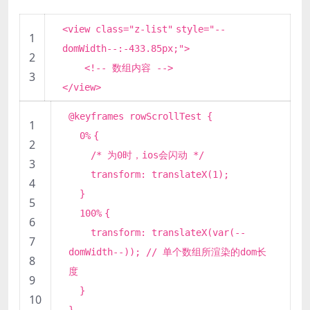
<view class=
"z-list"
style=
"--
1
domWidth--:-433.85px;"
>
2
<!-- 数组内容 -->
3
</view>
@keyframes rowScrollTest {
1
0%
{
2
/* 为0时，ios会闪动 */
3
transform: translateX(
1
);
4
}
5
100%
{
6
transform: translateX(var(--
7
domWidth--)); // 单个数组所渲染的dom长
8
度
9
}
10
}