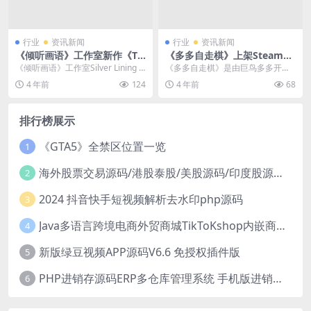
行业
资讯新闻
行业
资讯新闻
《倾听画语》工作室新作《Th
《多多自走棋》上架Steam页
e Star Named EOS》预告公
面 支持中文，发售日待定
《倾听画语》工作室Silver Lining S
《多多自走棋》是由巨鸟多多开发
开 首发支持中文
tudio开发的手绘叙事解谜游戏...
的自走棋游戏，自推出以来，就以
4 年前
124
4 年前
68
其全新的游玩模式以及...
排行榜展示
《GTA5》全禁区位置一览
1
海外股票交易源码/港股泰股/美股源码/印度股源码/马拉西亚股票源码/国际股票配资
2
2024 抖音快手短视频解析去水印php源码
3
Java多语言跨境电商外贸商城TikToKshop内嵌商城I商家入驻I一键铺
4
新版绿豆视频APP源码V6.6 免授权插件版
5
PHP进销存源码ERP多仓库管理系统 手机版进销存 php网络版进销存小程序
6