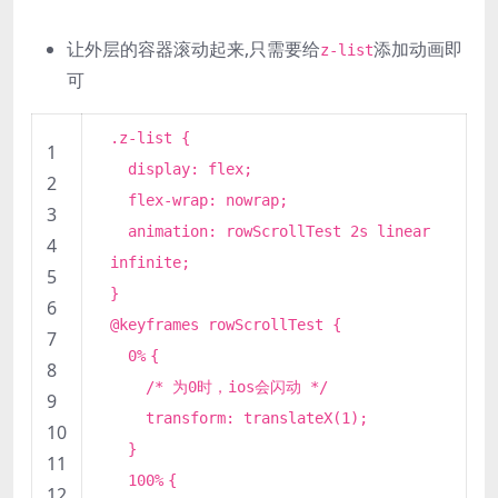
让外层的容器滚动起来,只需要给
添加动画即
z-list
可
.z-list {
1
display
: flex;
2
flex-wrap:
nowrap
;
3
animation: rowScrollTest
2
s linear
4
infinite;
5
}
6
@keyframes rowScrollTest {
7
0%
{
8
/* 为0时，ios会闪动 */
9
transform: translateX(
1
);
10
}
11
100%
{
12