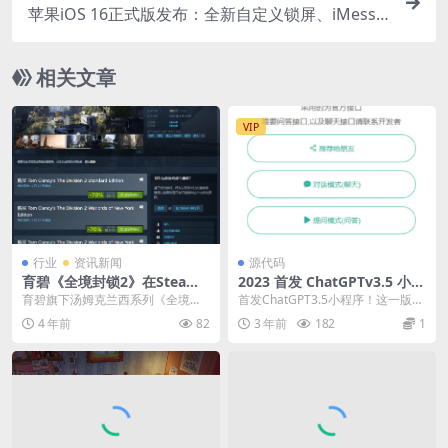
苹果iOS 16正式版发布：全新自定义锁屏、iMessa
ge编辑撤销、支持AirPods Pro 2耳机等
相关文章
VIP
行业
资讯新闻
源代码
育碧《全境封锁2》在Steam
2023 首发 ChatGPTv3.5 小程
发售 支持中文锁国区
序源码
育碧旗下汤姆克兰西系列《全境封
首发ChatGPT3.5小程序！这一版本
锁2》现已重新上线Steam商城，将
ui比较好看 回复速度也快了 小程序
4 年前
82
3 年前
182
1
于2023年1...
是...