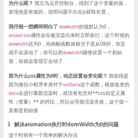
为什么呢？
我立马点开控制台，找到了这个变量的值，
发现他是有值的，说明问题不出在js获取长度，
我仔细一想瞬间明白了
的值默认为0，
domWidth
属性会在被渲染出来时立即执行，这个时候的
animation
还为0，动画帧函数就相当于是从0到0，肯定
domWidth
就不会滚动了，你可以把
随便设置一个初始
domWidth
值，你就会发现它会动了
那为什么css属性为0时，动态设置会变化呢？
我觉得是
因为微信小程序本身对于
这个函数，根据改变的
setData
去进行重新渲染时，就没有包含对**css自定义属
data
性（变量）** 的对比，所以会导致渲染失效，这个值一
直都是初始值
解决animation执行时domWidth为0的问题
这个时候有一个简单的解决办法