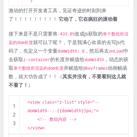
激动的打开开发者工具，见证奇迹的时刻到来
了！！！！！！！！！
它动了，它在疯狂的滚动着
接下来是不是只需要将
改成js获取的
-433.85
单个数组所渲
就可以了呢？，于是我满心欢喜的去写js代
染的dom长度
码了，先定义一个变量
，然后再去
中
domWidth: 0
onLoad
去获取
的长度并赋值给
，动态的获
z-container
domWidth
取
并赋值给
动画帧函
单个数组所渲染的dom长度
@keyframes
数，就大功告成了！！（
其实并没有，不要看到这儿就
不看了！
）
<view class=
"z-list"
style=
"--
1
domWidth--:-{{domWidth}}px;"
>
2
<!-- 数组内容 -->
3
</view>