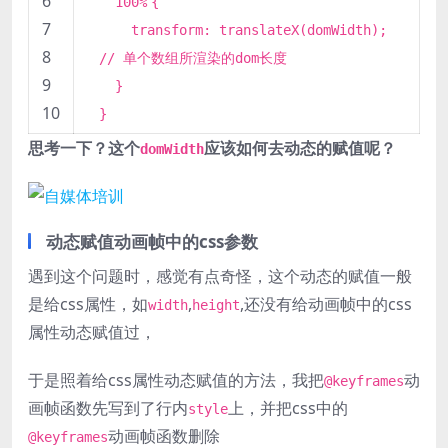
6
100%
{
7
transform: translateX(domWidth);
8
// 单个数组所渲染的dom长度
9
}
10
}
思考一下？这个
应该如何去动态的赋值呢？
domWidth
动态赋值动画帧中的css参数
遇到这个问题时，感觉有点奇怪，这个动态的赋值一般
是给css属性，如
,
,还没有给动画帧中的css
width
height
属性动态赋值过，
于是照着给css属性动态赋值的方法，我把
动
@keyframes
画帧函数先写到了行内
上，并把css中的
style
动画帧函数删除
@keyframes