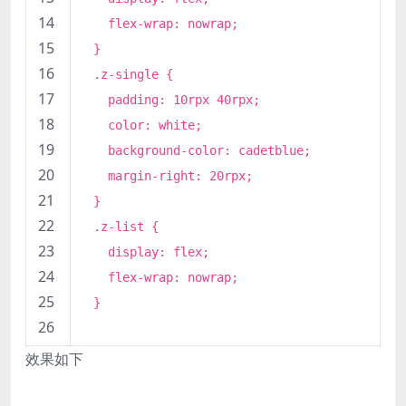
14
flex-wrap:
nowrap
;
15
}
16
.z-single {
17
padding
:
10
rpx
40
rpx;
18
color
:
white
;
19
background-color
: cadetblue;
20
margin-right
:
20
rpx;
21
}
22
.z-list {
23
display
: flex;
24
flex-wrap:
nowrap
;
25
}
26
效果如下