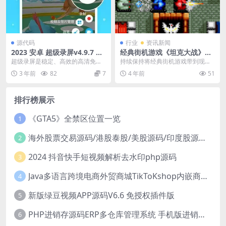
源代码
行业
资讯新闻
2023 安卓 超级录屏v4.9.7 解
经典街机游戏《坦克大战》现
锁高级版
已登陆PS和Switch
超级录屏是稳定、高效的高清免费
持续保持将经典街机游戏带到现代
录屏+直播+截图+视频编辑软件，
游戏平台的Hamster宣布，在今天
3 年前
82
7
4 年前
51
功能强大、并且无需...
（1月19日）...
排行榜展示
《GTA5》全禁区位置一览
1
海外股票交易源码/港股泰股/美股源码/印度股源码/马拉西亚股票源码/国际股票配资
2
2024 抖音快手短视频解析去水印php源码
3
Java多语言跨境电商外贸商城TikToKshop内嵌商城I商家入驻I一键铺
4
新版绿豆视频APP源码V6.6 免授权插件版
5
PHP进销存源码ERP多仓库管理系统 手机版进销存 php网络版进销存小程序
6