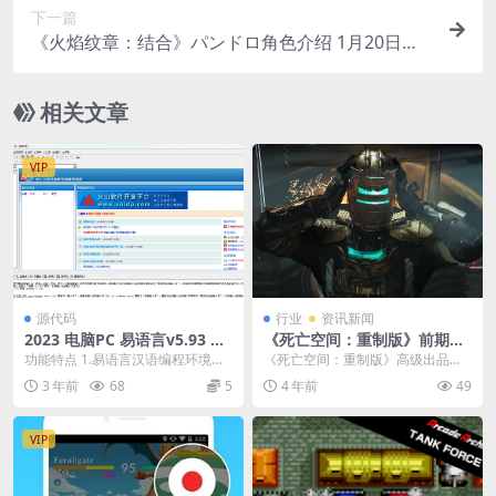
下一篇
《火焰纹章：结合》パンドロ角色介绍 1月20日发
售
相关文章
VIP
源代码
行业
资讯新闻
2023 电脑PC 易语言v5.93 免
《死亡空间：重制版》前期跟
安装
原版很像 但后期会改变
功能特点 1.易语言汉语编程环境是
《死亡空间：重制版》高级出品人P
一个支持基于汉语字、词编程的、
hillipe Ducharme近日接受采访，
3 年前
68
5
4 年前
49
全可视化的、跨主...
表...
VIP