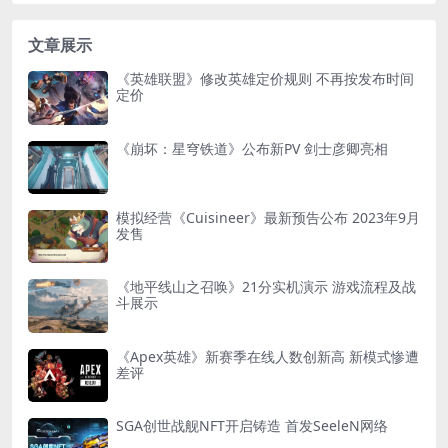
文章展示
《英雄联盟》修改英雄定价规则 不再按发布时间
定价
《崩坏：星穹铁道》公布新PV 剑士彦卿亮相
模拟经营《Cuisineer》最新预告公布 2023年9月
发售
《地平线山之召唤》21分实机演示 游戏流程及战
斗展示
《Apex英雄》新赛季在线人数创新高 新模式惨遭
差评
SGA创世战舰NFT开启铸造 首发SeeleN网络