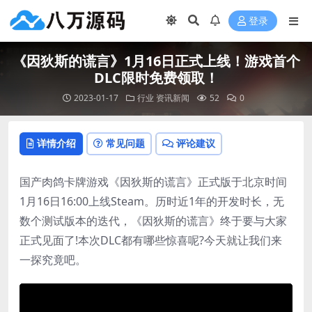
登录
《因狄斯的谎言》1月16日正式上线！游戏首个
DLC限时免费领取！
2023-01-17
行业
资讯新闻
52
0
详情介绍
常见问题
评论建议
国产肉鸽卡牌游戏《因狄斯的谎言》正式版于北京时间
1月16日16:00上线Steam。历时近1年的开发时长，无
数个测试版本的迭代，《因狄斯的谎言》终于要与大家
正式见面了!本次DLC都有哪些惊喜呢?今天就让我们来
一探究竟吧。