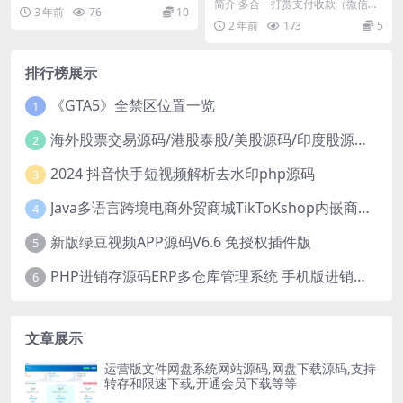
程序源码 附流量主
码
简介 多合一打赏支付收款（微信、
3 年前
76
10
QQ、支付宝） 源码直接上传到空
2 年前
173
5
间解压缩即可访问...
排行榜展示
《GTA5》全禁区位置一览
1
海外股票交易源码/港股泰股/美股源码/印度股源码/马拉西亚股票源码/国际股票配资
2
2024 抖音快手短视频解析去水印php源码
3
Java多语言跨境电商外贸商城TikToKshop内嵌商城I商家入驻I一键铺
4
新版绿豆视频APP源码V6.6 免授权插件版
5
PHP进销存源码ERP多仓库管理系统 手机版进销存 php网络版进销存小程序
6
文章展示
运营版文件网盘系统网站源码,网盘下载源码,支持
转存和限速下载,开通会员下载等等