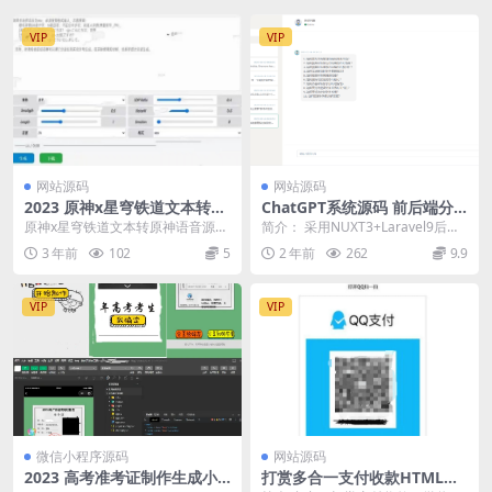
VIP
VIP
网站源码
网站源码
2023 原神x星穹铁道文本转原
ChatGPT系统源码 前后端分
神语音源码
离
原神x星穹铁道文本转原神语音源
简介： 采用NUXT3+Laravel9后端
码，模型还行,里面有原神和星穹铁
开发 ChatGPT是一种基于AI的...
3 年前
102
5
2 年前
262
9.9
道的语音,还有其他...
VIP
VIP
微信小程序源码
网站源码
2023 高考准考证制作生成小
打赏多合一支付收款HTML源