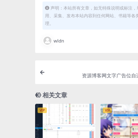
声明：本站所有文章，如无特殊说明或标注，
用、采集、发布本站内容到任何网站、书籍等各
理。
wldn
资源博客网文字广告位自
相关文章
VIP
VIP