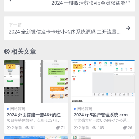
2024 一键激活剪映vip会员权益源码
下一篇
2024 全新微信发卡卡密小程序系统源码 二开流量
主版
相关文章
VIP
VIP
网站源码
网站源码
2024 外面搭建一套4K+的红包
2024 tp5客户管理系统 crm客
即时通讯（H5+安卓+IOS)客
户销售erp管理系统 电销系统
项目带搭建教程，安卓+IOS+H5客
非常强大的一款CRM移动办公系
户端视频教程
源码
户端。 功能支持红包转账，朋友
统，功能非常多，界面简洁大气！
2 年前
61
71
2 年前
105
26
圈，群聊和群聊...
带手机端自适应，可封...