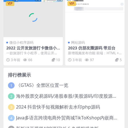
VIP
VIP
微信小程序源码
网站源码
2022 云开发旅游打卡微信小
2023 仿朋友圈源码 带后台
程序源码
一款旅游打卡小程序，使用云开发
新增视频发布功能 前端：HTML +
技术，taro 构建 主要功能有：景点
CSS + JavaScript 后端：建...
3 年前
66
10
3 年前
97
5
列表、景点详...
排行榜展示
《GTA5》全禁区位置一览
1
海外股票交易源码/港股泰股/美股源码/印度股源码/马拉西亚股票源码/国际股票配资
2
2024 抖音快手短视频解析去水印php源码
3
Java多语言跨境电商外贸商城TikToKshop内嵌商城I商家入驻I一键铺
4