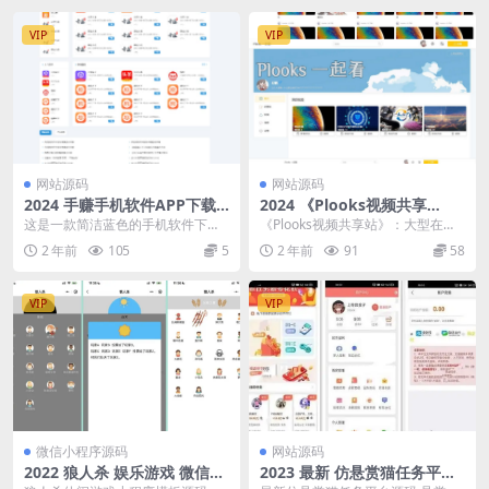
VIP
VIP
网站源码
网站源码
2024 手赚手机软件APP下载
2024 《Plooks视频共享
排行网站应用商店源码
站》：大型在线视频共享网站
这是一款简洁蓝色的手机软件下载
《Plooks视频共享站》：大型在线
源码
应用排行、平台和最新发布网站，
视频共享网站源码 之前，我想和异
2 年前
105
5
2 年前
91
58
采用响应式织梦模板。...
地的朋友一起...
VIP
VIP
微信小程序源码
网站源码
2022 狼人杀 娱乐游戏 微信小
2023 最新 仿悬赏猫任务平台