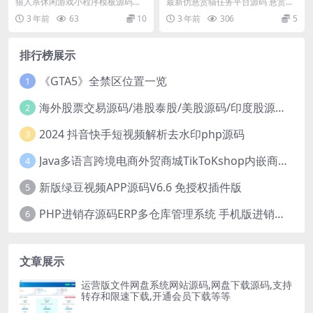
程序源码
源码 附支付接口
狼人杀休闲游戏小程序模板源码，
最新仿悬赏猫任务平台源码 悬赏任
微信游戏小程序源码，微信开发工
务系统源码 带支付接口，全新开发
3 年前
63
10
3 年前
306
5
具直接打开即可使用。...
悬赏任务系统，功...
排行榜展示
《GTA5》全禁区位置一览
1
海外股票交易源码/港股泰股/美股源码/印度股源码/马拉西亚股票源码/国际股票配资
2
2024 抖音快手短视频解析去水印php源码
3
Java多语言跨境电商外贸商城TikToKshop内嵌商城I商家入驻I一键铺
4
新版绿豆视频APP源码V6.6 免授权插件版
5
PHP进销存源码ERP多仓库管理系统 手机版进销存 php网络版进销存小程序
6
文章展示
运营版文件网盘系统网站源码,网盘下载源码,支持
转存和限速下载,开通会员下载等等