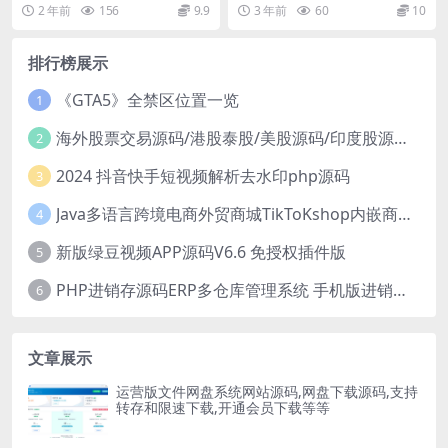
码，带文章采集功能，带多种样
码，某宝1000买的学法减分助手小
2 年前
156
9.9
3 年前
60
10
式，内附使用视频教程
程序前端...
排行榜展示
《GTA5》全禁区位置一览
1
海外股票交易源码/港股泰股/美股源码/印度股源码/马拉西亚股票源码/国际股票配资
2
2024 抖音快手短视频解析去水印php源码
3
Java多语言跨境电商外贸商城TikToKshop内嵌商城I商家入驻I一键铺
4
新版绿豆视频APP源码V6.6 免授权插件版
5
PHP进销存源码ERP多仓库管理系统 手机版进销存 php网络版进销存小程序
6
文章展示
运营版文件网盘系统网站源码,网盘下载源码,支持
转存和限速下载,开通会员下载等等