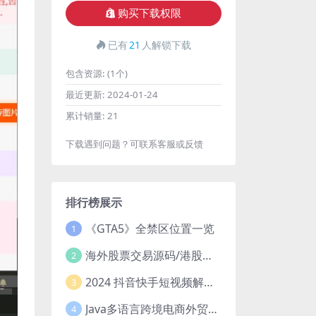
购买下载权限
已有
21
人解锁下载
包含资源:
(1个)
最近更新:
2024-01-24
累计销量:
21
下载遇到问题？可联系客服或反馈
排行榜展示
《GTA5》全禁区位置一览
1
海外股票交易源码/港股泰股/美股源码/印度股源码/马拉西亚股票源码/国际股票配资
2
2024 抖音快手短视频解析去水印php源码
3
Java多语言跨境电商外贸商城TikToKshop内嵌商城I商家入驻I一键铺
4