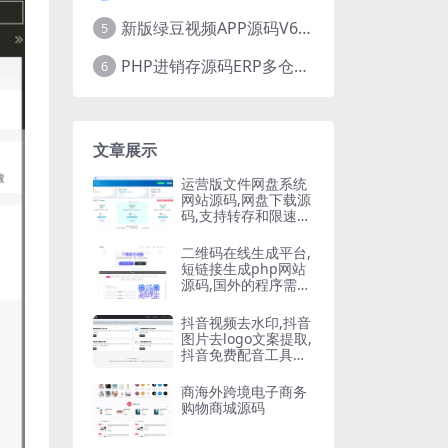
新版绿豆视频APP源码V6.6 免授权插件版
5
PHP进销存源码ERP多仓库管理系统 手机版进销存 php网络版进销存小程序
6
文章展示
运营版文件网盘系统
网站源码,网盘下载源
码,支持转存和限速下
载,开通会员下载等等
二维码在线生成平台,
短链接生成php网站
源码,国外的程序需要
自己翻译
抖音视频去水印,抖音
图片去logo文案提取,
抖音免费配音工具大
全PHP源码
商海外跨境电子商务
购物商城源码