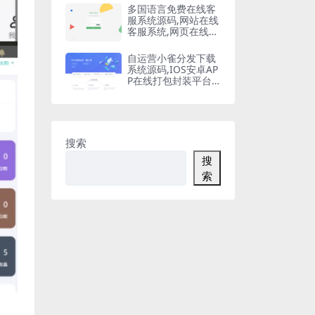
多国语言免费在线客
服系统源码,网站在线
客服系统,网页在线客
服软件在线聊天通讯
平台
自运营小雀分发下载
系统源码,IOS安卓AP
P在线打包封装平台,
苹果APP免签封装,ap
p一键云打包
搜索
搜
索