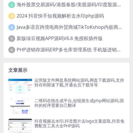
海外股票交易源码/港股泰股/美股源码/印度股源码/马拉西亚股票源码/国际股票配资
2
2024 抖音快手短视频解析去水印php源码
3
Java多语言跨境电商外贸商城TikToKshop内嵌商城I商家入驻I一键铺
4
新版绿豆视频APP源码V6.6 免授权插件版
5
PHP进销存源码ERP多仓库管理系统 手机版进销存 php网络版进销存小程序
6
文章展示
运营版文件网盘系统网站源码,网盘下载源码,支持
转存和限速下载,开通会员下载等等
二维码在线生成平台,短链接生成php网站源码,国
外的程序需要自己翻译
抖音视频去水印,抖音图片去logo文案提取,抖音免
费配音工具大全PHP源码