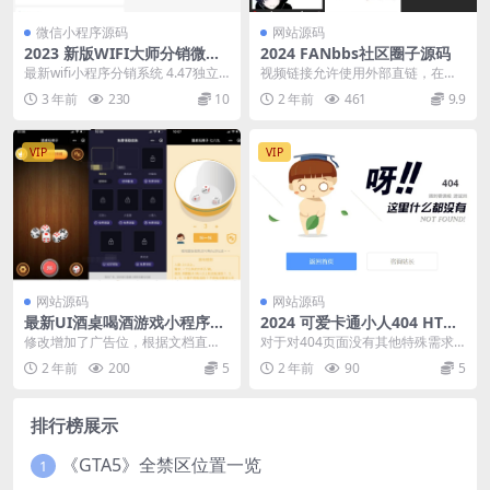
微信小程序源码
网站源码
2023 新版WIFI大师分销微信
2024 FANbbs社区圈子源码
源码小程序分销系统独立源码
最新wifi小程序分销系统 4.47独立
视频链接允许使用外部直链，在填
v4.47 带流量主
可学习版，花大价钱买来的分享给
写或者上传视频后会自动填写链
3 年前
230
10
2 年前
461
9.9
会员，目前...
接。 链接会自动请求，...
VIP
VIP
网站源码
网站源码
最新UI酒桌喝酒游戏小程序源
2024 可爱卡通小人404 HTML
码 带流量主
源码
修改增加了广告位，根据文档直接
对于对404页面没有其他特殊需求
替换，原版本没有广告位 直接上传
的朋友来说，有这样一个页面足
2 年前
200
5
2 年前
90
5
源码到开发者端即可...
矣，很多站长都在用。
排行榜展示
《GTA5》全禁区位置一览
1