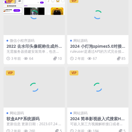
VIP
VIP
微信小程序源码
网站源码
2022 去水印头像昵称生成外
2024 小灯泡spimes5.0对接r
卖工具箱微信小程序源码
uleuser教程和覆盖源码
无需服务器搭建安装简单，包含头
ruleuser是通过API的方式完全接管
像框制作功能，各大短视频去水印
typecho的用户系统， 让Type...
3 年前
64
10
2 年前
67
85
（接口完全免费，用了...
VIP
VIP
网站源码
网站源码
软盒APP系统源码
2024 简单影视嵌入式搜索HT
ML源码
更新信息 更新日期：2023.07.24 v
可嵌入第三方视频解析接口或者是
1.0.8.23724 1.修复部分...
视频搜索，直接打开so.html文件可
2 年前
260
5
2 年前
184
5