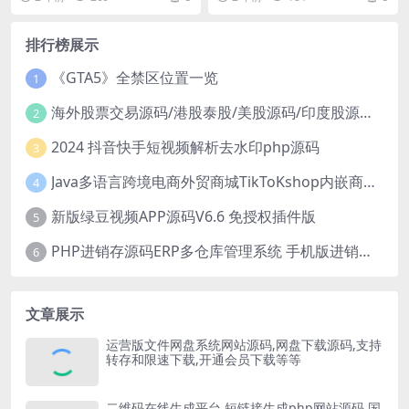
替换搜索接口...
排行榜展示
《GTA5》全禁区位置一览
1
海外股票交易源码/港股泰股/美股源码/印度股源码/马拉西亚股票源码/国际股票配资
2
2024 抖音快手短视频解析去水印php源码
3
Java多语言跨境电商外贸商城TikToKshop内嵌商城I商家入驻I一键铺
4
新版绿豆视频APP源码V6.6 免授权插件版
5
PHP进销存源码ERP多仓库管理系统 手机版进销存 php网络版进销存小程序
6
文章展示
运营版文件网盘系统网站源码,网盘下载源码,支持
转存和限速下载,开通会员下载等等
二维码在线生成平台,短链接生成php网站源码,国