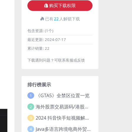
购买下载权限
已有
22
人解锁下载
包含资源:
(1个)
最近更新:
2024-07-17
累计销量:
22
下载遇到问题？可联系客服或反馈
排行榜展示
《GTA5》全禁区位置一览
1
海外股票交易源码/港股泰股/美股源码/印度股源码/马拉西亚股票源码/国际股票配资
2
2024 抖音快手短视频解析去水印php源码
3
Java多语言跨境电商外贸商城TikToKshop内嵌商城I商家入驻I一键铺
4