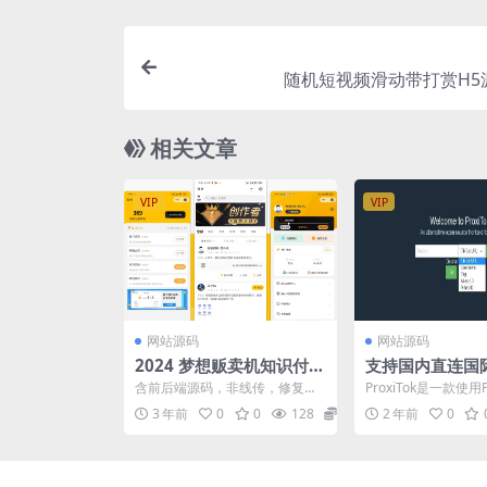
随机短视频滑动带打赏H5源
相关文章
VIP
VIP
网站源码
网站源码
2024 梦想贩卖机知识付费
支持国内直连国
源码 升级修复版
ikTok的简易程序 
含前后端源码，非线传，修复最
ProxiTok是一款使
ok
新登录接口 梦想贩卖机升级版，
国际版抖音TikTok网
3 年前
0
0
128
5
2 年前
0
变现宝吸取了资源变现类...
To...