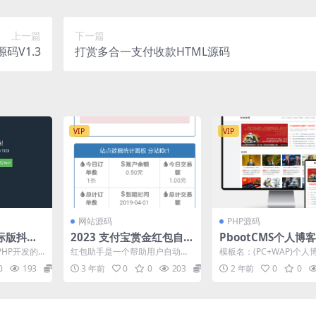
上一篇
下一篇
码V1.3
打赏多合一支付收款HTML源码
VIP
VIP
网站源码
PHP源码
际版抖音T
2023 支付宝赏金红包自助
PbootCMS个人博
ProxiT
套现助手源码 分站版
资讯博客网站模板源
用PHP开发的
红包助手是一个帮助用户自动将
模板名：(PC+WAP)个人
页版。与Tik
红包转化为现金的一个小助手。
网站pbootcms模板 新
0
193
75
3 年前
0
0
203
5
2 年前
0
0
您只需要准备好单笔转账到...
客类网源码...