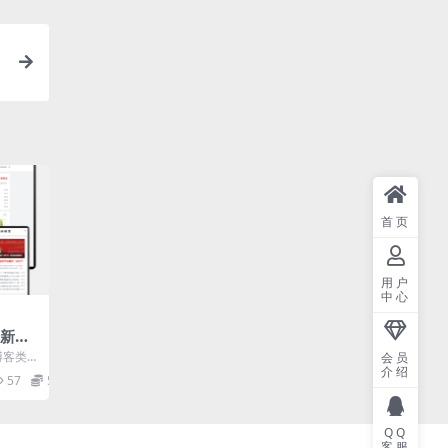
首页
用户
中心
客新闻
码
博客类
会员
介绍
闻资讯博
57
5
QQ
客服