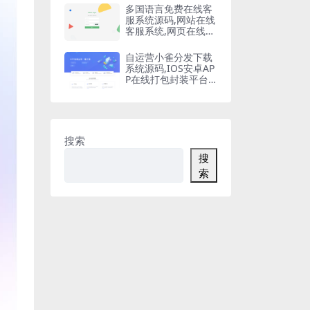
多国语言免费在线客
服系统源码,网站在线
客服系统,网页在线客
服软件在线聊天通讯
平台
自运营小雀分发下载
系统源码,IOS安卓AP
P在线打包封装平台,
苹果APP免签封装,ap
p一键云打包
搜索
搜
索