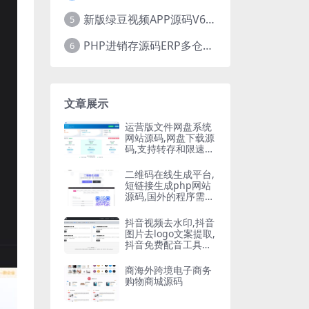
新版绿豆视频APP源码V6.6 免授权插件版
5
PHP进销存源码ERP多仓库管理系统 手机版进销存 php网络版进销存小程序
6
文章展示
运营版文件网盘系统
网站源码,网盘下载源
码,支持转存和限速下
载,开通会员下载等等
二维码在线生成平台,
短链接生成php网站
源码,国外的程序需要
自己翻译
抖音视频去水印,抖音
图片去logo文案提取,
抖音免费配音工具大
全PHP源码
商海外跨境电子商务
购物商城源码