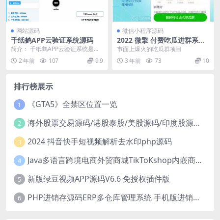
网站源码
微信小程序源码
千纸鹤APP云验证系统源码
2022 微擎 付费吃瓜进群系统
源码v1.3
简介： 千纸鹤APP云验证系统是一
市面上爆火的吃瓜群项目
款全面的验证系统，包括网络验
2 年前
107
9.9
3 年前
73
10
证、APK注入、注...
排行榜展示
《GTA5》全禁区位置一览
1
海外股票交易源码/港股泰股/美股源码/印度股源码/马拉西亚股票源码/国际股票配资
2
2024 抖音快手短视频解析去水印php源码
3
Java多语言跨境电商外贸商城TikToKshop内嵌商城I商家入驻I一键铺
4
新版绿豆视频APP源码V6.6 免授权插件版
5
PHP进销存源码ERP多仓库管理系统 手机版进销存 php网络版进销存小程序
6