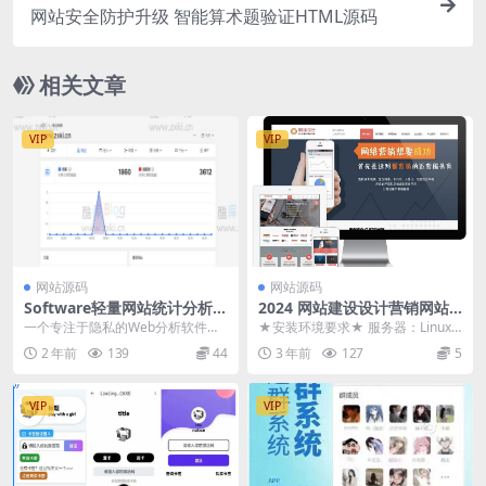
网站安全防护升级 智能算术题验证HTML源码
相关文章
VIP
VIP
网站源码
网站源码
Software轻量网站统计分析系
2024 网站建设设计营销网站
统源码
模板源码
一个专注于隐私的Web分析软件解
★安装环境要求★ 服务器：Linux /
决方案。我们的方案不仅提供详细
Apache / IIS PHP版本：...
2 年前
139
44
3 年前
127
5
的Web流量报告，...
VIP
VIP