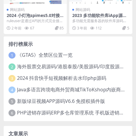
网站源码
网站源码
2024 小灯泡spimes5.0对接r
2023 多功能软件库iApp源码
uleuser教程和覆盖源码
免服务器
ruleuser是通过API的方式完全接管
多功能无需服务器的软件库源码，
typecho的用户系统， 让Type...
只需在理想后台添加一个后台应用
2 年前
67
85
3 年前
112
5
和一个文档即可 教程...
排行榜展示
《GTA5》全禁区位置一览
1
海外股票交易源码/港股泰股/美股源码/印度股源码/马拉西亚股票源码/国际股票配资
2
2024 抖音快手短视频解析去水印php源码
3
Java多语言跨境电商外贸商城TikToKshop内嵌商城I商家入驻I一键铺
4
新版绿豆视频APP源码V6.6 免授权插件版
5
PHP进销存源码ERP多仓库管理系统 手机版进销存 php网络版进销存小程序
6
文章展示