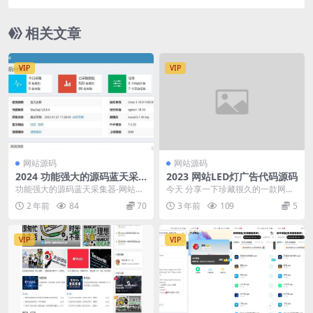
相关文章
VIP
VIP
网站源码
网站源码
2024 功能强大的源码蓝天采
2023 网站LED灯广告代码源码
集器-网站采集小能手
功能强大的源码蓝天采集器-网站采
今天 分享一下珍藏很久的一款网站
集小能手。 一款运行在web服务器
LED灯广告代码html源码,已经属于
2 年前
84
70
3 年前
109
5
上的采集器：蓝...
藏品类代码...
VIP
VIP