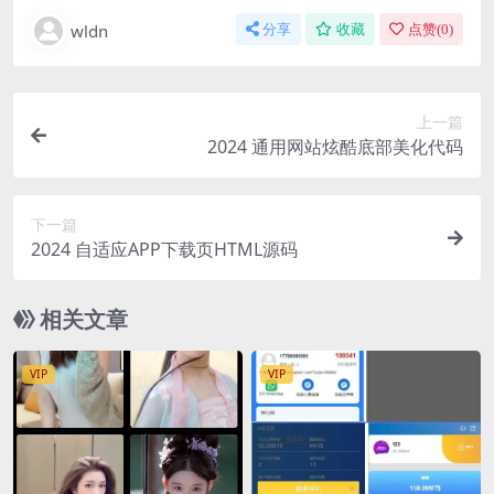
wldn
分享
收藏
点赞(
0
)
上一篇
2024 通用网站炫酷底部美化代码
下一篇
2024 自适应APP下载页HTML源码
相关文章
VIP
VIP