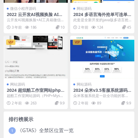
微信小程序源码
网站源码
2022 云开发AI视频换脸 AI工
2024 多语言海外抢单可连单
具箱 微信小程序源码
可加额系统java源码
云开发AI视频换脸+AI工具箱微信小
此套是全新开发的java版多语言抢
程序，修复了服务迁移的接口验证
单系统。 后端java，用的若依框
3 年前
186
10
2 年前
124
45
架，这套代码...
VIP
VIP
网站源码
网站源码
2024 超炫酷工作室网站php
2024 朵米v3.5客服系统源码
源码 带后台
正式版
超酷工作室网站源码（PHP+Mysq
朵米客服系统是一款全功能的客户
l），具体请解压缩源码查看说明文
服务解决方案，提供多渠道支持
2 年前
263
9.9
2 年前
89
9.9
档
（如在线聊天、邮件、电...
排行榜展示
《GTA5》全禁区位置一览
1