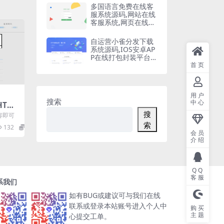
多国语言免费在线客
服系统源码,网站在线
客服系统,网页在线客
服软件在线聊天通讯
平台
自运营小雀分发下载
系统源码,IOS安卓AP
P在线打包封装平台,
苹果APP免签封装,ap
首页
p一键云打包
用户
搜索
中心
HTML
搜
内容即可
索
132
5
会员
介绍
QQ
客服
系我们
如有BUG或建议可与我们在线
联系或登录本站账号进入个人中
购买
主题
心提交工单。