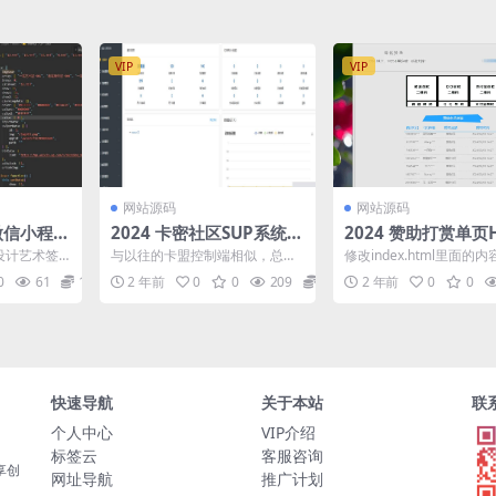
VIP
VIP
网站源码
网站源码
名微信小程序
2024 卡密社区SUP系统总
2024 赞助打赏单页
控源码+主站分销系统功能
源码
设计艺术签
与以往的卡盟控制端相似，总控
修改index.html里面的
源码
具备开通、分销和主站功能，类
0
61
10
2 年前
0
0
209
75
2 年前
0
0
似于系统商的角色。支持自...
快速导航
关于本站
联
个人中心
VIP介绍
标签云
客服咨询
享创
网址导航
推广计划