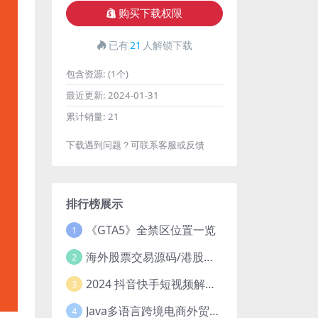
购买下载权限
已有
21
人解锁下载
包含资源:
(1个)
最近更新:
2024-01-31
累计销量:
21
下载遇到问题？可联系客服或反馈
排行榜展示
《GTA5》全禁区位置一览
1
海外股票交易源码/港股泰股/美股源码/印度股源码/马拉西亚股票源码/国际股票配资
2
2024 抖音快手短视频解析去水印php源码
3
Java多语言跨境电商外贸商城TikToKshop内嵌商城I商家入驻I一键铺
4