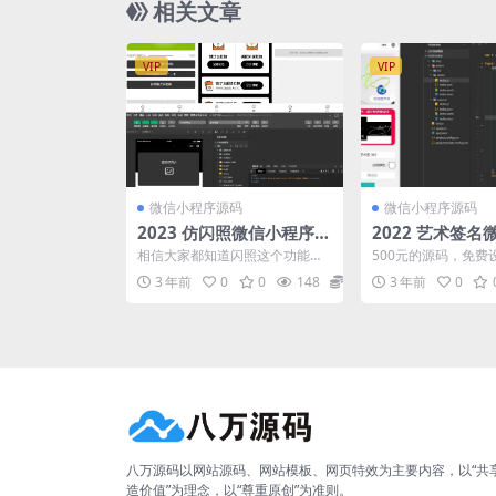
相关文章
VIP
VIP
微信小程序源码
微信小程序源码
2023 仿闪照微信小程序源
2022 艺术签
码 附外卖功能
源码
相信大家都知道闪照这个功能
500元的源码，免费
吧，比如一些照片防止别人保存
名，支持微信流量主
3 年前
0
0
148
10
3 年前
0
就限制了用户观看时间等等，...
八万源码以网站源码、网站模板、网页特效为主要内容，以“共
造价值”为理念，以“尊重原创”为准则。