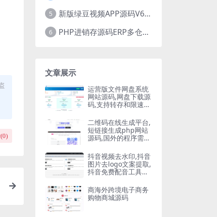
新版绿豆视频APP源码V6.6 免授权插件版
5
PHP进销存源码ERP多仓库管理系统 手机版进销存 php网络版进销存小程序
6
文章展示
盗
运营版文件网盘系统
网站源码,网盘下载源
码,支持转存和限速下
载,开通会员下载等等
二维码在线生成平台,
短链接生成php网站
(
0
)
源码,国外的程序需要
自己翻译
抖音视频去水印,抖音
图片去logo文案提取,
抖音免费配音工具大
全PHP源码
商海外跨境电子商务
购物商城源码