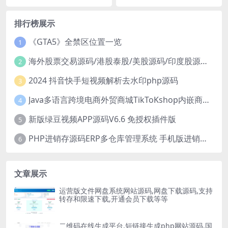
排行榜展示
《GTA5》全禁区位置一览
1
海外股票交易源码/港股泰股/美股源码/印度股源码/马拉西亚股票源码/国际股票配资
2
2024 抖音快手短视频解析去水印php源码
3
Java多语言跨境电商外贸商城TikToKshop内嵌商城I商家入驻I一键铺
4
新版绿豆视频APP源码V6.6 免授权插件版
5
PHP进销存源码ERP多仓库管理系统 手机版进销存 php网络版进销存小程序
6
文章展示
运营版文件网盘系统网站源码,网盘下载源码,支持
转存和限速下载,开通会员下载等等
二维码在线生成平台,短链接生成php网站源码,国