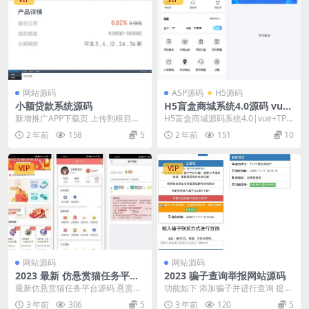
网站源码
ASP源码
H5源码
小额贷款系统源码
H5盲盒商城系统4.0源码 vue+
thinkphp 5框架开发开源无加
新增推广APP下载页 上传到根目录
H5盲盒商城源码系统4.0|vue+TP5
密源码+安装教程
导入数据库 修改数据库链接 后台/a
php框架开发开源无加密源码+安装
2 年前
158
5
2 年前
151
10
dm...
教程...
VIP
VIP
网站源码
网站源码
2023 最新 仿悬赏猫任务平台
2023 骗子查询举报网站源码
源码 附支付接口
最新仿悬赏猫任务平台源码 悬赏任
功能如下 添加骗子并进行查询 提供
务系统源码 带支付接口，全新开发
团队后台，方便审核和管理 内置在
3 年前
306
5
3 年前
120
5
悬赏任务系统，功...
线反馈留言系统...