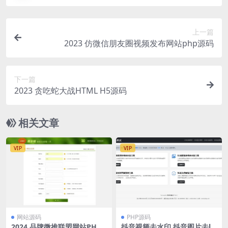
上一篇
2023 仿微信朋友圈视频发布网站php源码
下一篇
2023 贪吃蛇大战HTML H5源码
相关文章
VIP
VIP
网站源码
PHP源码
2024 品牌微推联盟网站PHP
抖音视频去水印,抖音图片去lo