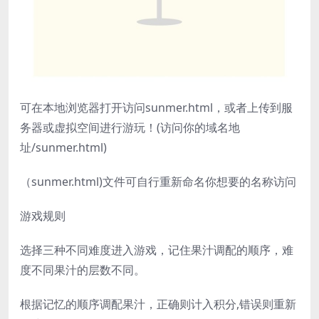
可在本地浏览器打开访问sunmer.html，或者上传到服
务器或虚拟空间进行游玩！(访问你的域名地
址/sunmer.html)
（sunmer.html)文件可自行重新命名你想要的名称访问
游戏规则
选择三种不同难度进入游戏，记住果汁调配的顺序，难
度不同果汁的层数不同。
根据记忆的顺序调配果汁，正确则计入积分,错误则重新