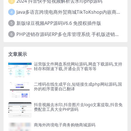
2024 抖音快手短视频解析去水印php源码
3
Java多语言跨境电商外贸商城TikToKshop内嵌商城I商家入驻I一键铺
4
新版绿豆视频APP源码V6.6 免授权插件版
5
PHP进销存源码ERP多仓库管理系统 手机版进销存 php网络版进销存小程序
6
文章展示
运营版文件网盘系统网站源码,网盘下载源码,支持
转存和限速下载,开通会员下载等等
二维码在线生成平台,短链接生成php网站源码,国
外的程序需要自己翻译
抖音视频去水印,抖音图片去logo文案提取,抖音免
费配音工具大全PHP源码
商海外跨境电子商务购物商城源码