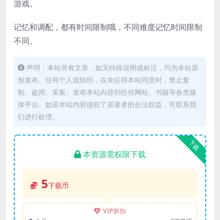
游戏。
记忆和调配，都有时间限制哦，不同难度记忆时间限制
不同。
声明：本站所有文章，如无特殊说明或标注，均为本站原
创发布。任何个人或组织，在未征得本站同意时，禁止复
制、盗用、采集、发布本站内容到任何网站、书籍等各类媒
体平台。如若本站内容侵犯了原著者的合法权益，可联系我
们进行处理。
下载
本资源需权限下载
5
下载币
VIP折扣