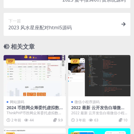
下一篇
2023 风水星座配对html5源码
相关文章
VIP
VIP
网站源码
微信小程序源码
2024 币胜网众筹委托虚拟数
2022 最新 云开发告白墙微信
字交易平台网站ThinkPHP源
小程序源码
ThinkPHP币胜网众筹委托虚拟数字
2022 最新 云开发告白墙微信小程
码
交易平台网站源码，带分红、众
序源码
2 年前
44
9.9
3 年前
63
10
筹、支付功能 ...