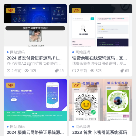
VIP
VIP
网站源码
网站源码
2024 首发付费进群源码 PLUS
话费余额在线查询源码，支持
版
二开做接口使用
PHP必需7.2 sg11扩展 tp伪静态 数
话费余额查询接口用处说明：现在
据库修改地址：config/dat...
很多都是做话费的运营商或代理商
2 年前
109
45
2 年前
323
65
的，可对接本接口进行...
VIP
VIP
网站源码
网站源码
2024 极简云网络验证系统源
2023 首发 卡密引流系统源码