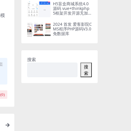
H5盲盒商城系统4.0
源码 vue+thinkphp
5框架开发开源无加
论模
密源码+安装教程
2024 首发 爱客影院C
MS程序PHP源码V3.0
免数据库
搜索
盗
搜
索
(
0
)