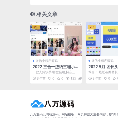
相关文章
VIP
VIP
微信小程序源码
微信小程序源码
2022 三合一壁纸三端小程
2022 5月 团
序源码 抖音快手微信
程序源码 支持流
一款支持快手端,微信端,抖音三端
简介： 最近各类团长
的一个壁纸类型的小程序 一个后
就诞生了这款团长头
3 年前
0
0
135
10
3 年前
0
台同时管理三端,内...
持流量主模式 支持...
八万源码以网站源码、网站模板、网页特效为主要内容，以“共