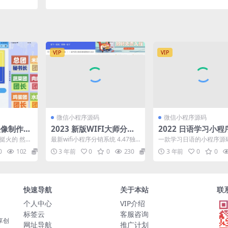
VIP
VIP
微信小程序源码
微信小程序源码
长头像制作小
2023 新版WIFI大师分销
2022 日语学习小
量主
微信源码小程序分销系统
挺火的 然后
最新wifi小程序分销系统 4.47独
一款学习日语的小程序源
独立源码v4.47 带流量主
像制作器 支
立可学习版，花大价钱买来的分
页包含了日语中的50音图
0
102
10
3 年前
0
0
230
10
3 年前
0
0
享给会员，目前...
户可以在小程序中看到日..
快速导航
关于本站
联
个人中心
VIP介绍
标签云
客服咨询
享创
网址导航
推广计划