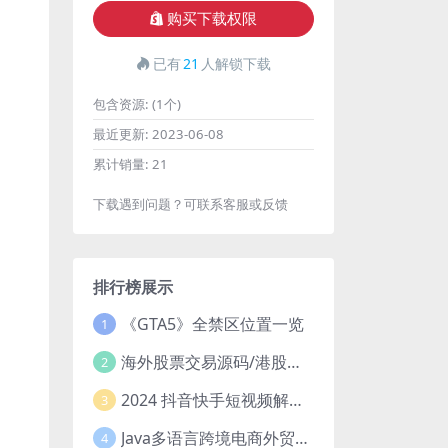
购买下载权限
已有
21
人解锁下载
包含资源:
(1个)
最近更新:
2023-06-08
累计销量:
21
下载遇到问题？可联系客服或反馈
排行榜展示
《GTA5》全禁区位置一览
1
海外股票交易源码/港股泰股/美股源码/印度股源码/马拉西亚股票源码/国际股票配资
2
2024 抖音快手短视频解析去水印php源码
3
Java多语言跨境电商外贸商城TikToKshop内嵌商城I商家入驻I一键铺
4