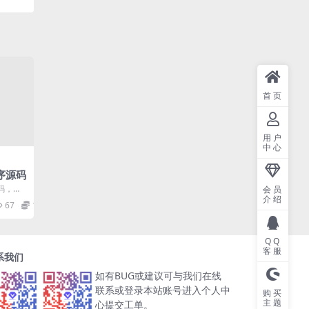
首页
用户
中心
程序源码
码，首
会员
介绍
，让用
67
10
.
QQ
客服
系我们
如有BUG或建议可与我们在线
联系或登录本站账号进入个人中
购买
主题
心提交工单。