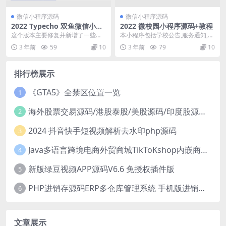
微信小程序源码
微信小程序源码
2022 Typecho 双鱼微信小程
2022 微校园小程序源码+教程
序源码v2.5
这个版本主要修复并新增了一些功
本小程序包括学校公告,服务通知,校
能，主要是首页热门分类改为由后
园新闻,校园风光,校园活动,校历,课
3 年前
59
10
3 年前
79
10
台修改控制，文章详情...
程表,失物...
排行榜展示
《GTA5》全禁区位置一览
1
海外股票交易源码/港股泰股/美股源码/印度股源码/马拉西亚股票源码/国际股票配资
2
2024 抖音快手短视频解析去水印php源码
3
Java多语言跨境电商外贸商城TikToKshop内嵌商城I商家入驻I一键铺
4
新版绿豆视频APP源码V6.6 免授权插件版
5
PHP进销存源码ERP多仓库管理系统 手机版进销存 php网络版进销存小程序
6
文章展示