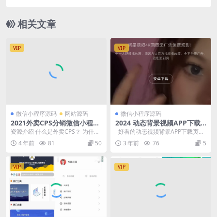
相关文章
VIP
VIP
微信小程序源码
网站源码
微信小程序源码
2021外卖CPS分销微信小程序
2024 动态背景视频APP下载
源码外卖侠CPS完整源码
页源码
资源介绍 什么是外卖CPS？ 为什么
好看的动态视频背景APP下载页源
这个项目突然流行起来 什么是外卖
码，可以二开修改做个人主页
4 年前
81
50
3 年前
76
5
CPS项目？...
VIP
VIP