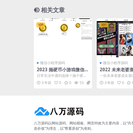
相关文章
VIP
VIP
微信小程序源码
微信小程序源码
2023 抛硬币小游戏微信小
2022 未来老
程序源码
小程序源码
日常生活中遇到选择？抛个硬币
一款未来老婆或女朋
看看天意吧！ 有了这个小程序，
器，玩法也就相当于
3 年前
0
0
53
10
3 年前
0
起不起床拋一下，叫不叫...
火的一款重生模拟器一样
八万源码以网站源码、网站模板、网页特效为主要内容，以“共
造价值”为理念，以“尊重原创”为准则。