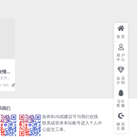
首页
用户
中心
图表情包
流量主
言文件，
会员
介绍
100
10
QQ
客服
系我们
如有BUG或建议可与我们在线
联系或登录本站账号进入个人中
购买
主题
心提交工单。