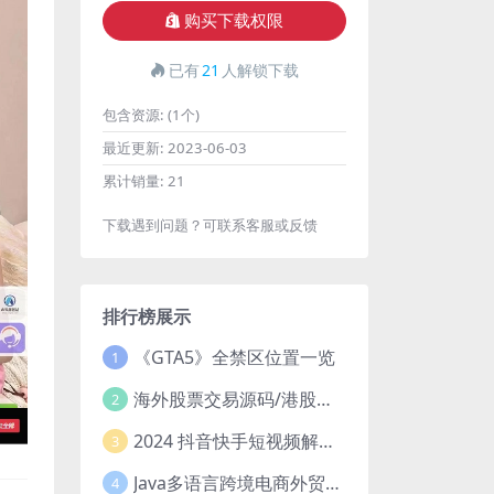
购买下载权限
已有
21
人解锁下载
包含资源:
(1个)
最近更新:
2023-06-03
累计销量:
21
下载遇到问题？可联系客服或反馈
排行榜展示
《GTA5》全禁区位置一览
1
海外股票交易源码/港股泰股/美股源码/印度股源码/马拉西亚股票源码/国际股票配资
2
2024 抖音快手短视频解析去水印php源码
3
Java多语言跨境电商外贸商城TikToKshop内嵌商城I商家入驻I一键铺
4