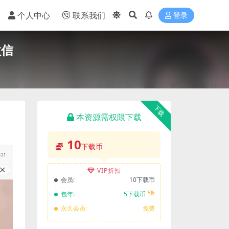
个人中心
联系我们
登录
微信
下载
本资源需权限下载
10
下载币
VIP折扣
会员:
10下载币
5折
包年:
5下载币
永久会员:
免费