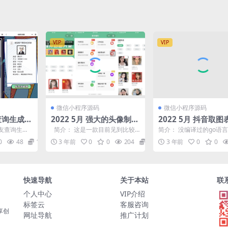
VIP
VIP
微信小程序源码
微信小程序源码
婆查询生成器
2022 5月 强大的头像制作
2022 5月 抖音取
神器 支持外卖CPS优惠劵
小程序 创作者入驻 
友查询生成
简介： 这是一款目前见到比较
简介： 没编译过的go语
小程序源码
类似之前很
丰富的头像制作小程序 拥有丰富
没教程，需自行测试
0
48
10
3 年前
0
0
204
10
3 年前
0
0
，...
的模板,...
快速导航
关于本站
联
个人中心
VIP介绍
标签云
客服咨询
享创
网址导航
推广计划