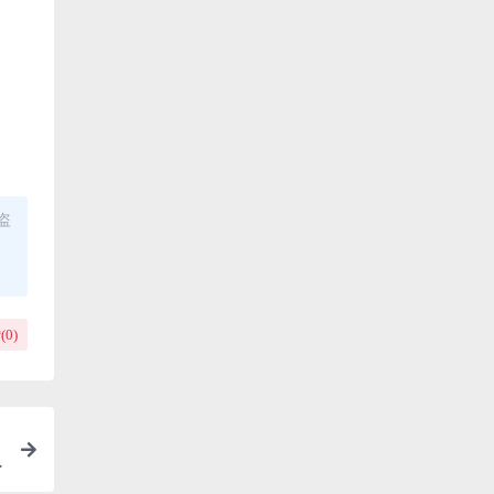
盗
(
0
)