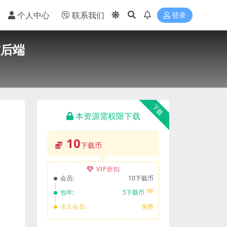
个人中心
联系我们
登录
前后端
下载
本资源需权限下载
10
下载币
VIP折扣
会员:
10下载币
5折
包年:
5下载币
永久会员:
免费