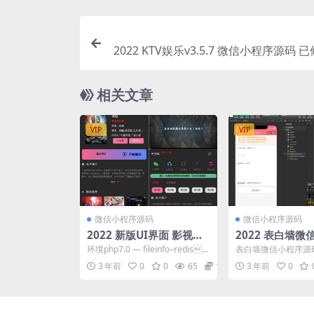
2022 KTV娱乐v3.5.7 微信小程序源码
相关文章
VIP
VIP
微信小程序源码
微信小程序源码
2022 新版UI界面 影视微
2022 表白墙
信小程序源码
码
环境php7.0 — fileinfo–redis...
表白墙微信小程序源
库修改地址：/App/Co
3 年前
0
0
65
10
3 年前
0
nf/co...