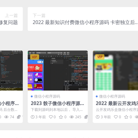
上一篇
下一篇
 已修复问题
2022 最新知识付费微信小程序源码 卡密独立后
台 升级版
VIP
VIP
微信小程序源码
微信小程序源码
微信小程序源
2023 骰子微信小程序源码
2022 最新云开发
附流量主
信小程序源码
码 后台数据
下载到源码到本地以后， 导入开
云开发鸡乐盒微信小程序
mmon/Co
发者工具就看到一个酷炫小程序
由坤坤铁粉ikun们发布的
0
74
10
3 年前
0
0
245
10
3 年前
0
0
了，可以在开发者工具里...
为ios系统的用户因...