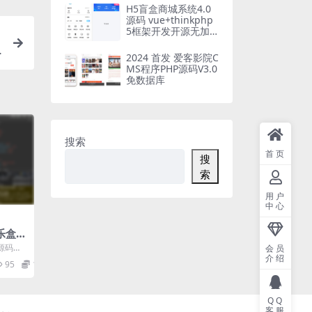
H5盲盒商城系统4.0
源码 vue+thinkphp
5框架开发开源无加
密源码+安装教程
2024 首发 爱客影院C
MS程序PHP源码V3.0
免数据库
搜索
首页
搜
索
用户
中心
鸡乐盒微
源码是
会员
介绍
一款专
95
10
QQ
客服