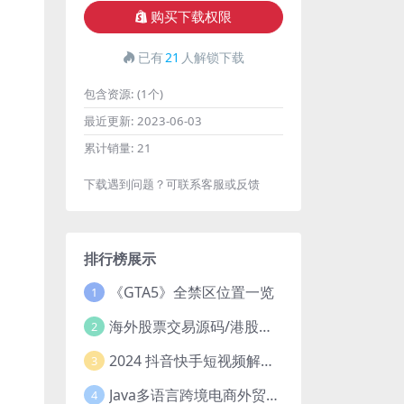
购买下载权限
已有
21
人解锁下载
包含资源:
(1个)
最近更新:
2023-06-03
累计销量:
21
下载遇到问题？可联系客服或反馈
排行榜展示
《GTA5》全禁区位置一览
1
海外股票交易源码/港股泰股/美股源码/印度股源码/马拉西亚股票源码/国际股票配资
2
2024 抖音快手短视频解析去水印php源码
3
Java多语言跨境电商外贸商城TikToKshop内嵌商城I商家入驻I一键铺
4