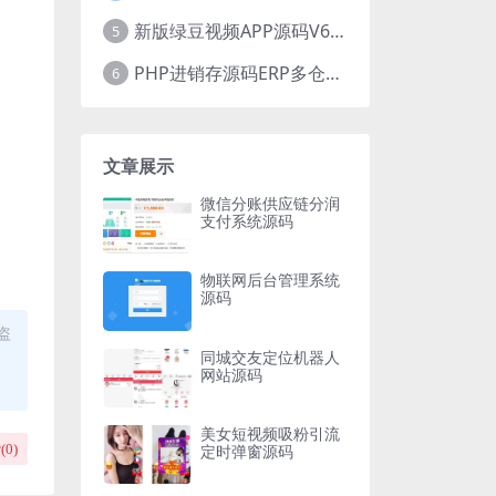
新版绿豆视频APP源码V6.6 免授权插件版
5
PHP进销存源码ERP多仓库管理系统 手机版进销存 php网络版进销存小程序
6
文章展示
微信分账供应链分润
支付系统源码
物联网后台管理系统
源码
盗
同城交友定位机器人
网站源码
美女短视频吸粉引流
定时弹窗源码
(
0
)