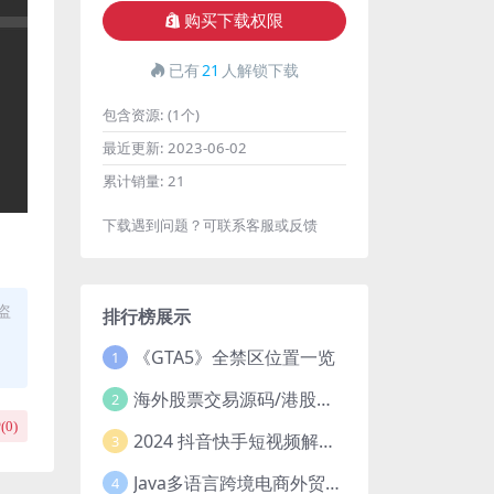
购买下载权限
已有
21
人解锁下载
包含资源:
(1个)
最近更新:
2023-06-02
累计销量:
21
下载遇到问题？可联系客服或反馈
盗
排行榜展示
《GTA5》全禁区位置一览
1
海外股票交易源码/港股泰股/美股源码/印度股源码/马拉西亚股票源码/国际股票配资
2
(
0
)
2024 抖音快手短视频解析去水印php源码
3
Java多语言跨境电商外贸商城TikToKshop内嵌商城I商家入驻I一键铺
4