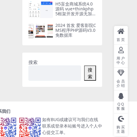
H5盲盒商城系统4.0
源码 vue+thinkphp
5框架开发开源无加
密源码+安装教程
2024 首发 爱客影院C
MS程序PHP源码V3.0
免数据库
首页
用户
搜索
中心
搜
索
会员
介绍
QQ
客服
系我们
如有BUG或建议可与我们在线
联系或登录本站账号进入个人中
购买
主题
心提交工单。