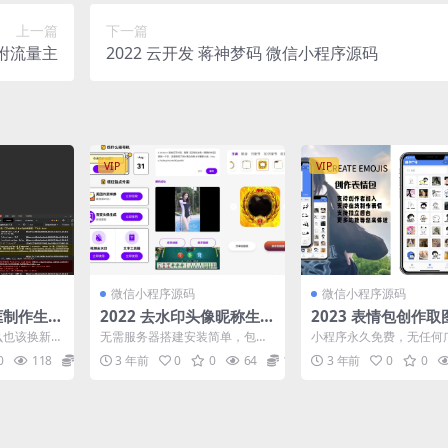
上一篇
下一篇
 附流量主
2022 云开发 蒋神梦码 微信小程序源码
VIP
VIP
微信小程序源码
微信小程序源码
像框制作生成
2022 去水印头像昵称生成
2023 表情包创作
 附流量主
外卖工具箱微信小程序源
小程序源码 附流量
那么也该换新的
无需服务器搭建安装简单，包含
小程序永久免费，无任何
码
家带来兔年的
头像框制作功能，各大短视频去
无任何违规功能！ 小程
0
118
10
3 年前
0
0
64
10
3 年前
0
0
水印（接口完全免费，用了...
下功能有： 支持创作者...