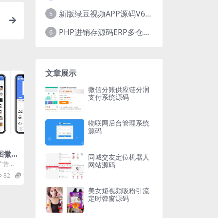
新版绿豆视频APP源码V6.6 免授权插件版
5
PHP进销存源码ERP多仓库管理系统 手机版进销存 php网络版进销存小程序
6
文章展示
微信分账供应链分润
支付系统源码
物联网后台管理系统
源码
取图微信
同城交友定位机器人
主
广告，
网站源码
序具备以
82
10
美女短视频吸粉引流
定时弹窗源码