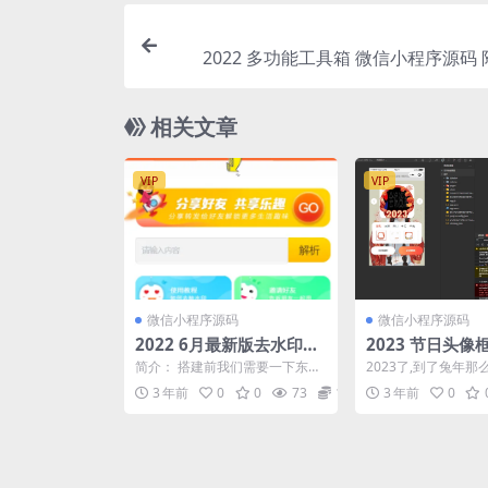
2022 多功能工具箱 微信小程序源码
相关文章
VIP
VIP
微信小程序源码
微信小程序源码
2022 6月最新版去水印小
2023 节日头
程序源码
微信小程序源码
简介： 搭建前我们需要一下东
2023了,到了兔年
西： 第一个：一台服务器（国内
头像框拉 今天给大
3 年前
0
0
73
10
3 年前
0
外都可以） 第二个：一...
头像框制作小程序...