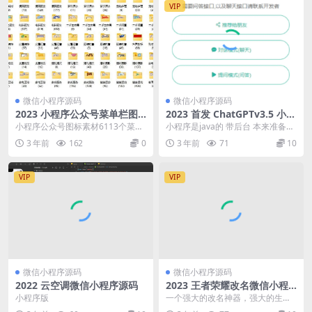
VIP
微信小程序源码
微信小程序源码
2023 小程序公众号菜单栏图
2023 首发 ChatGPTv3.5 小程
标6113个素材
序源码
小程序公众号图标素材6113个菜单
小程序是java的 带后台 本来准备给
栏素材图片打包下载，打包全网小
你们带上接口的然后么后台是和接
3 年前
162
0
3 年前
71
10
程序开发时所用到...
口连接的 自...
VIP
VIP
微信小程序源码
微信小程序源码
2022 云空调微信小程序源码
2023 王者荣耀改名微信小程
序源码
小程序版
一个强大的改名神器，强大的生成
功能，输入您想要制作的名字可以