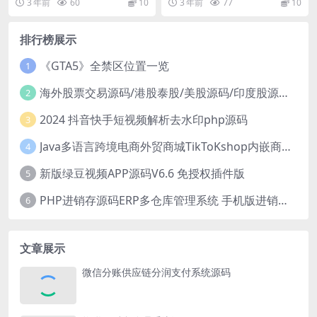
3 年前
60
10
3 年前
77
10
一键生成N个重复名供...
排行榜展示
《GTA5》全禁区位置一览
1
海外股票交易源码/港股泰股/美股源码/印度股源码/马拉西亚股票源码/国际股票配资
2
2024 抖音快手短视频解析去水印php源码
3
Java多语言跨境电商外贸商城TikToKshop内嵌商城I商家入驻I一键铺
4
新版绿豆视频APP源码V6.6 免授权插件版
5
PHP进销存源码ERP多仓库管理系统 手机版进销存 php网络版进销存小程序
6
文章展示
微信分账供应链分润支付系统源码