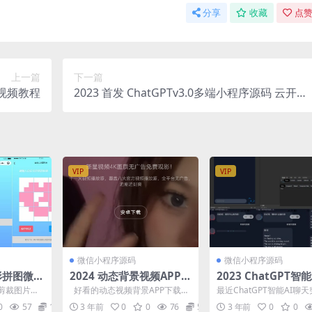
分享
收藏
点赞
上一篇
下一篇
附视频教程
2023 首发 ChatGPTv3.0多端小程序源码 云开发
无需服务器 带接口
VIP
VIP
微信小程序源码
微信小程序源码
心形拼图微信
2024 动态背景视频APP下
2023 ChatGPT智
量主
载页源码
器人微信小程序源码
剪裁图片
好看的动态视频背景APP下载页
最近ChatGPT智能AI聊
告位，有需
源码，可以二开修改做个人主页
火了 ChatGPT 是 OpenAI
0
57
10
3 年前
0
0
76
5
3 年前
0
0