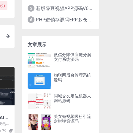
(
0
)
新版绿豆视频APP源码V6.6 免授权插件版
5
PHP进销存源码ERP多仓库管理系统 手机版进销存 php网络版进销存小程序
6
文章展示
微信分账供应链分润
支付系统源码
物联网后台管理系统
源码
同城交友定位机器人
网站源码
美女短视频吸粉引流
能AI机
定时弹窗源码
天突然爆
 开发...
79
10