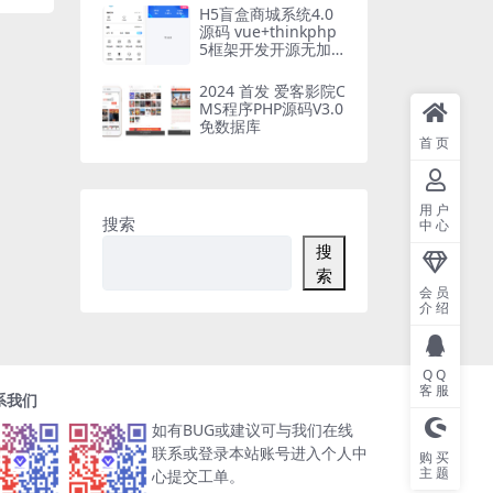
H5盲盒商城系统4.0
源码 vue+thinkphp
5框架开发开源无加
密源码+安装教程
2024 首发 爱客影院C
MS程序PHP源码V3.0
免数据库
首页
用户
搜索
中心
搜
索
会员
介绍
QQ
客服
系我们
如有BUG或建议可与我们在线
联系或登录本站账号进入个人中
购买
主题
心提交工单。