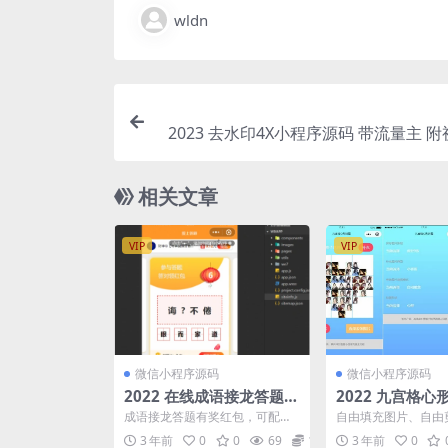
wldn
2023 去水印4X小程序源码 带流量主 
相关文章
VIP
VIP
微信小程序源码
微信小程序源码
2022 在线成语接龙答题有
2022 九宫格
奖v1.5.1 微信小程序
小程序源码 带流
成语接龙答题有奖红包，可配合
自由填充图片、自由
流量主推广，广告变现，后台含
等。并带有流量主广
3 年前
0
0
69
10
3 年前
0
有区间余额区间奖励配置，...
要的可以下载看看。