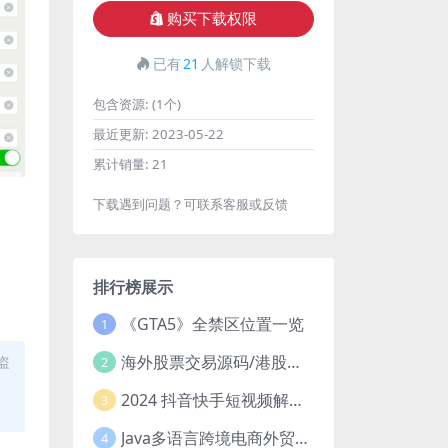
购买下载权限
已有
21
人解锁下载
包含资源:
(1个)
最近更新:
2023-05-22
累计销量:
21
下载遇到问题？可联系客服或反馈
排行榜展示
《GTA5》全禁区位置一览
1
海外股票交易源码/港股泰股/美股源码/印度股源码/马拉西亚股票源码/国际股票配资
盗
2
2024 抖音快手短视频解析去水印php源码
3
Java多语言跨境电商外贸商城TikToKshop内嵌商城I商家入驻I一键铺
4