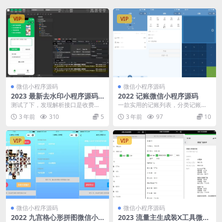
VIP
VIP
微信小程序源码
微信小程序源码
2023 最新去水印小程序源码
2022 记账微信小程序源码
无后台附带接口
测试了下，发现解析接口是收费
一款实用的记账列表，分类记账，
的。 自己有免费接口的可以自己替
生活记账小程序工具。包含：添加
3 年前
310
5
3 年前
97
10
换下。UI看着挺不错...
记账、编辑记账、统计...
VIP
VIP
微信小程序源码
微信小程序源码
2022 九宫格心形拼图微信小
2023 流量主生成装X工具微信