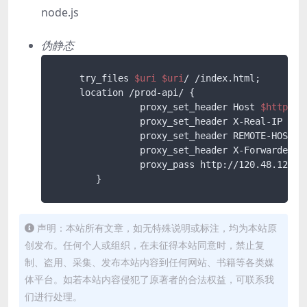
node.js
伪静态
     try_files 
$uri
$uri
/ /index.html;     try
     location /prod-api/ {

 		proxy_set_header Host 
$http_ho
 		proxy_set_header X-Real-IP 
$re
		proxy_set_header REMOTE-HOST 
$
 		proxy_set_header X-Forwarded-F
 		proxy_pass http://120.48.124.77:7697/;

 	}
声明：本站所有文章，如无特殊说明或标注，均为本站原
创发布。任何个人或组织，在未征得本站同意时，禁止复
制、盗用、采集、发布本站内容到任何网站、书籍等各类媒
体平台。如若本站内容侵犯了原著者的合法权益，可联系我
们进行处理。