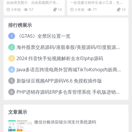
程序源码 带流量主
小程序源码 支持公众号和小程
自由填充图片、自由剪裁图片等。
一款流量主制作生成小工具，支持
序
并带有流量主广告位，有需要的可
小程序流量主图制作生成，也支持
3 年前
57
10
3 年前
71
10
以下载看看。
公众号的流量主制作生...
排行榜展示
《GTA5》全禁区位置一览
1
海外股票交易源码/港股泰股/美股源码/印度股源码/马拉西亚股票源码/国际股票配资
2
2024 抖音快手短视频解析去水印php源码
3
Java多语言跨境电商外贸商城TikToKshop内嵌商城I商家入驻I一键铺
4
新版绿豆视频APP源码V6.6 免授权插件版
5
PHP进销存源码ERP多仓库管理系统 手机版进销存 php网络版进销存小程序
6
文章展示
微信分账供应链分润支付系统源码