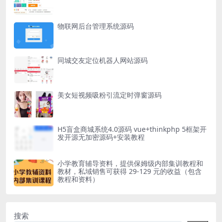
物联网后台管理系统源码
同城交友定位机器人网站源码
美女短视频吸粉引流定时弹窗源码
H5盲盒商城系统4.0源码 vue+thinkphp 5框架开
发开源无加密源码+安装教程
小学教育辅导资料，提供保姆级内部集训教程和
教材，私域销售可获得 29-129 元的收益（包含
教程和资料）
搜索