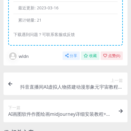
最近更新:
2023-03-16
累计销量:
21
下载遇到问题？可联系客服或反馈
wldn
分享
收藏
点赞(
0
)
上一篇
抖音直播间AI虚拟人物搭建动漫形象元宇宙教程软
件定制主播3D偶像
下一篇
AI画图软件作图绘画midjourney详细安装教程+五
百多组各类关键词