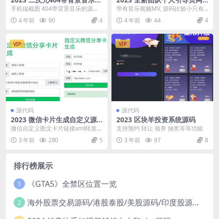
TML源码
站HTML源码
手机端截图 404带背景音乐的源
带有音乐视频MV, 源码比较小只有
码，页面PC和手机自适应，bgm文
七兆，只不过就是因为有个mv占了
4 年前
90
4
4 年前
44
4
件有点大建议上...
十几兆。 源码...
VIP
VIP
源代码
源代码
2023 微信卡片生成自定义源
2023 区块羊投资系统源码
码
微信自定义图文卡片链接xml转发链
支持预约 转让 领养 抽奖等等功能
接跳转消息微信卡片生成源码工
3 年前
280
5
3 年前
97
8
具，微信打赏卡片源...
排行榜展示
《GTA5》全禁区位置一览
1
海外股票交易源码/港股泰股/美股源码/印度股源码/马拉西亚股票源码/国际股票配资
2