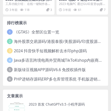
能系统html源码 可二开
q客户端
工具功能介绍： 在线一键制作各种
2023 电脑PC 通过GUiD直登qq客
截图生成，包含生成功能：微信对
户端
3 年前
118
3
3 年前
61
7
话、微信领取红包、...
排行榜展示
《GTA5》全禁区位置一览
1
海外股票交易源码/港股泰股/美股源码/印度股源码/马拉西亚股票源码/国际股票配资
2
2024 抖音快手短视频解析去水印php源码
3
Java多语言跨境电商外贸商城TikToKshop内嵌商城I商家入驻I一键铺
4
新版绿豆视频APP源码V6.6 免授权插件版
5
PHP进销存源码ERP多仓库管理系统 手机版进销存 php网络版进销存小程序
6
文章展示
2023 首发 ChatGPTv3.5 小程序源码