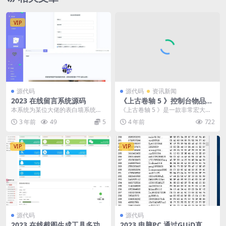
VIP
源代码
源代码
资讯新闻
2023 在线留言系统源码
《上古卷轴 5 》控制台物品获
得代码2—灵魂石、箭矢、配
本系统为某位大佬的表白墙系统二
《上古卷轴 5 》是一款非常宏大的
料、食物
开，嘎嘎简单，仅做了很简单的改
史诗制开放游戏，想必有很多小伙
3 年前
49
5
4 年前
722
变 改成了留言墙了
伴都进游戏体验过...
VIP
VIP
源代码
源代码
2023 在线截图生成工具多功
2023 电脑PC 通过GUiD直登q