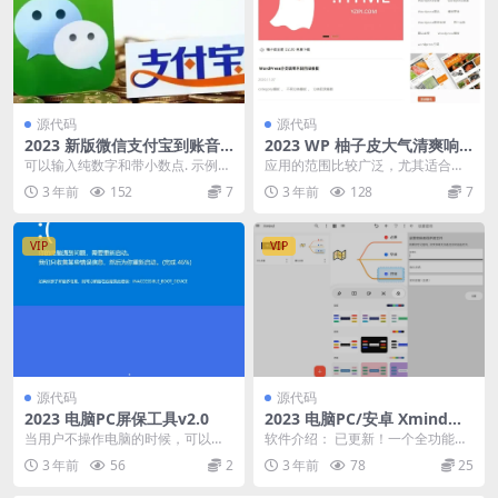
源代码
源代码
2023 新版微信支付宝到账音
2023 WP 柚子皮大气清爽响
效生成HTML源码
应式主题模板源码
可以输入纯数字和带小数点. 示例；
应用的范围比较广泛，尤其适合各
123.1 本地版，可以上传虚拟空间
种互联网人士的个人博客主题，包
3 年前
152
7
3 年前
128
7
或者解压缩...
括产品经理，互联网运...
VIP
VIP
源代码
源代码
2023 电脑PC屏保工具v2.0
2023 电脑PC/安卓 Xmind思
维导图软件 纯净版
当用户不操作电脑的时候，可以打
软件介绍： 已更新！一个全功能的
开屏保，然后电脑将显示出蓝屏、
思维导图和头脑风暴软件，为激发
3 年前
56
2
3 年前
78
25
更新、卡崩、更新等界...
灵感和创意而生，作...