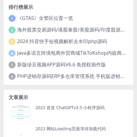
排行榜展示
《GTA5》全禁区位置一览
1
海外股票交易源码/港股泰股/美股源码/印度股源码/马拉西亚股票源码/国际股票配资
2
2024 抖音快手短视频解析去水印php源码
3
Java多语言跨境电商外贸商城TikToKshop内嵌商城I商家入驻I一键铺
4
新版绿豆视频APP源码V6.6 免授权插件版
5
PHP进销存源码ERP多仓库管理系统 手机版进销存 php网络版进销存小程序
6
文章展示
2023 首发 ChatGPTv3.5 小程序源码
2023 网站Loading页面等待加载代码