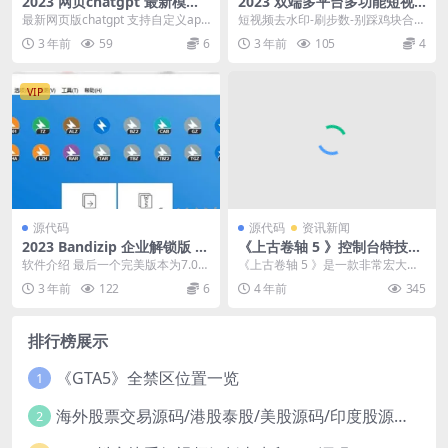
2023 网页chatgpt 最新模型
2023 双端多平台多功能短视
可自定义api
频去水印 刷步数 别踩鸡块小
最新网页版chatgpt 支持自定义api
短视频去水印-刷步数-别踩鸡块合集
游戏合集微信小程序源码 带流
国内服务器，虚拟主机都支持搭建
小程序源码带流量主，可以上线成
3 年前
59
6
3 年前
105
4
量主
ch...
QQ小程序也可上...
VIP
源代码
源代码
资讯新闻
2023 Bandizip 企业解锁版 附
《上古卷轴 5 》控制台特技代
密钥
码1—技能、炼金、附魔、锻
软件介绍 最后一个完美版本为7.06
《上古卷轴 5 》是一款非常宏大的
造
版本，暴力破解压缩包密码无限
史诗制开放游戏，想必有很多小伙
3 年前
122
6
4 年前
345
制，后续的版本，...
伴都进游戏体验过...
排行榜展示
《GTA5》全禁区位置一览
1
海外股票交易源码/港股泰股/美股源码/印度股源码/马拉西亚股票源码/国际股票配资
2