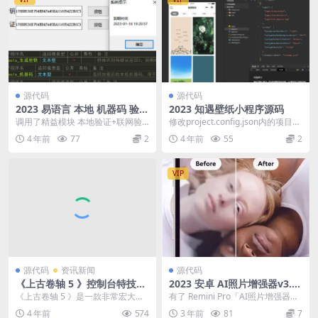
源代码
源代码
2023 易语言 本地 机器码 验证
2023 知遇壁纸小程序源码
防撞码 到期验证源码
调用了精益模块 本地验证+联网验
修改project.config.json内的项目文
证（这个自行修改）+绑定本地机器
件，然后直接通过wx开发者工...
4 年前
77
2
4 年前
55
2
码+时间验证+防...
VIP
源代码
资讯新闻
源代码
《上古卷轴 5 》控制台特技代
2023 安卓 AI照片增强器v3.7.
码2—开锁、潜行、偷窃、口
117 解锁Pro版
《上古卷轴 5 》是一款非常宏大的
有了 Remini Pro「AI照片增强器」
才
史诗制开放游戏，想必有很多小伙
只需轻点一下，即可将旧的、像素
4 年前
574
3 年前
81
7
伴都进游戏体验过...
化的、...