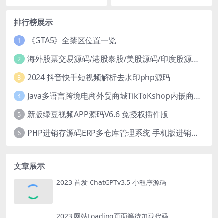
排行榜展示
《GTA5》全禁区位置一览
1
海外股票交易源码/港股泰股/美股源码/印度股源码/马拉西亚股票源码/国际股票配资
2
2024 抖音快手短视频解析去水印php源码
3
Java多语言跨境电商外贸商城TikToKshop内嵌商城I商家入驻I一键铺
4
新版绿豆视频APP源码V6.6 免授权插件版
5
PHP进销存源码ERP多仓库管理系统 手机版进销存 php网络版进销存小程序
6
文章展示
2023 首发 ChatGPTv3.5 小程序源码
2023 网站Loading页面等待加载代码