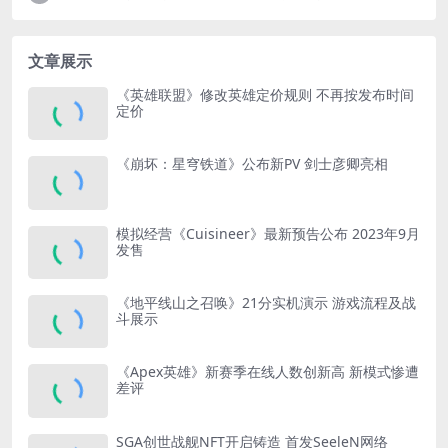
文章展示
《英雄联盟》修改英雄定价规则 不再按发布时间
定价
《崩坏：星穹铁道》公布新PV 剑士彦卿亮相
模拟经营《Cuisineer》最新预告公布 2023年9月
发售
《地平线山之召唤》21分实机演示 游戏流程及战
斗展示
《Apex英雄》新赛季在线人数创新高 新模式惨遭
差评
SGA创世战舰NFT开启铸造 首发SeeleN网络