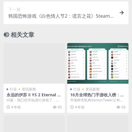
下一篇
韩国恐怖游戏《白色情人节2：谎言之花》Steam页
面上线 支持中文
相关文章
行业
资讯新闻
行业
资讯新闻
永远的伊苏 Ⅱ YS 2 Eternal 游
10月全球热门手游收入榜：
戏问答
《王者荣耀》吸金15亿元
问题：我已经开始进行游戏了，但
市场研究机构SensorTower公布了2
是却不知道该如何开始，我现在到
022年10月全球热门移动游戏收入
4 年前
90
4 年前
56
底该要去做些什么呢？...
榜T...