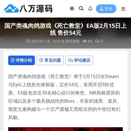
登录
国产类魂肉鸽游戏《死亡教堂》EA版2月15日上
线 售价54元
2023-01-18
行业
资讯新闻
69
0
详情介绍
常见问题
评论建议
国产类魂肉鸽游戏《死亡教堂》将于2月15日在Steam
与Epic上线抢先体验版，定价54元，首周开启9折优
惠。EA版包含近30名精心设计的角色、6种风格迥异的
区域以及多个极具挑战性的Boss，丰富的场景、道具、
视觉元素构建出一个庄严肃穆又黑暗压抑的中世纪奇幻
风貌。