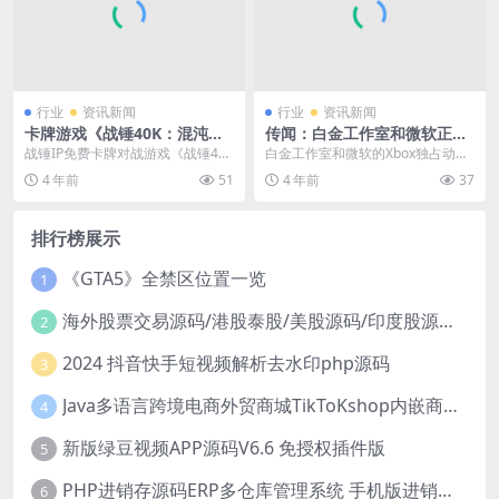
行业
资讯新闻
行业
资讯新闻
卡牌游戏《战锤40K：混沌锻
传闻：白金工作室和微软正在
造》开启第二轮试玩
准备复活《龙鳞化身》
战锤IP免费卡牌对战游戏《战锤40
白金工作室和微软的Xbox独占动作
K：混沌锻造（Warhammer 40,00
游戏《龙鳞化身》已被取消多年，
4 年前
51
4 年前
37
0...
最近有传闻称，该...
排行榜展示
《GTA5》全禁区位置一览
1
海外股票交易源码/港股泰股/美股源码/印度股源码/马拉西亚股票源码/国际股票配资
2
2024 抖音快手短视频解析去水印php源码
3
Java多语言跨境电商外贸商城TikToKshop内嵌商城I商家入驻I一键铺
4
新版绿豆视频APP源码V6.6 免授权插件版
5
PHP进销存源码ERP多仓库管理系统 手机版进销存 php网络版进销存小程序
6