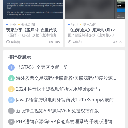
行业
资讯新闻
行业
资讯新闻
玩家分享《巫师3》次世代版
《山海旅人》原声集3月17日
优化心得 有效提高帧数
转免费 开发商新作已公布
《巫师3：狂猎》次世代版本推出
国产冒险解谜游戏《山海旅人》宣
后，不少老玩家回坑体验全新升级
布Steam上原声集DLC将3月17日转
4 年前
105
4 年前
36
后的游戏，但由于是发...
为免费（原...
排行榜展示
《GTA5》全禁区位置一览
1
海外股票交易源码/港股泰股/美股源码/印度股源码/马拉西亚股票源码/国际股票配资
2
2024 抖音快手短视频解析去水印php源码
3
Java多语言跨境电商外贸商城TikToKshop内嵌商城I商家入驻I一键铺
4
新版绿豆视频APP源码V6.6 免授权插件版
5
PHP进销存源码ERP多仓库管理系统 手机版进销存 php网络版进销存小程序
6