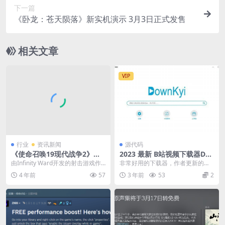
下一篇
《卧龙：苍天陨落》新实机演示 3月3日正式发售
相关文章
VIP
行业
资讯新闻
源代码
《使命召唤19现代战争2》新
2023 最新 B站视频下载器Do
身法演示 像会开枪的猩猩
wnKyi V1.5.5
由Infinity Ward开发的射击游戏作
非常好用的下载器，作者更新的也
品《使命召唤：现代战争2》已于1
很勤快
4 年前
57
3 年前
53
2
0月...