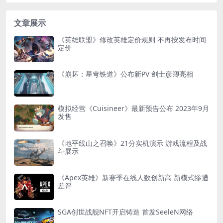
文章展示
《英雄联盟》修改英雄定价规则 不再按发布时间
定价
《崩坏：星穹铁道》公布新PV 剑士彦卿亮相
模拟经营《Cuisineer》最新预告公布 2023年9月
发售
《地平线山之召唤》21分实机演示 游戏流程及战
斗展示
《Apex英雄》新赛季在线人数创新高 新模式惨遭
差评
SGA创世战舰NFT开启铸造 首发SeeleN网络