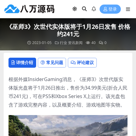
登录
《巫师3》次世代实体版将于1月26日发售 价格
约241元
2023-01-05
行业
资讯新闻
40
0
详情介绍
常见问题
评论建议
根据外媒InsiderGaming消息，《巫师3》次世代版实
体版光盘将于1月26日推出，售价为34.99美元(折合人民
币241元)，可在PS5和Xbox Series X上运行。该光盘包
含了游戏完整内容，以及概要介绍、游戏地图等实物。