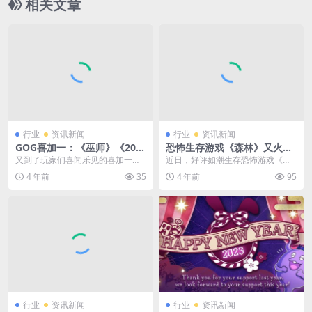
相关文章
行业
资讯新闻
行业
资讯新闻
GOG喜加一：《巫师》《207
恐怖生存游戏《森林》又火
7》数字特典免费领取
了！
又到了玩家们喜闻乐见的喜加一时
近日，好评如潮生存恐怖游戏《森
间了！现在GOG平台上线了CDPR
林》在Steam低价促销，国区售价1
4 年前
35
4 年前
95
免费数字特典礼包...
7.5元，游戏...
行业
资讯新闻
行业
资讯新闻