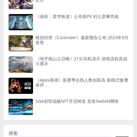
《崩坏：星穹铁道》公布新PV 剑士彦卿亮相
模拟经营《Cuisineer》最新预告公布 2023年9月
发售
《地平线山之召唤》21分实机演示 游戏流程及战
斗展示
《Apex英雄》新赛季在线人数创新高 新模式惨遭
差评
SGA创世战舰NFT开启铸造 首发SeeleN网络
搜索