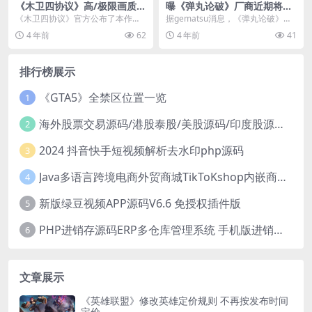
《木卫四协议》高/极限画质P
曝《弹丸论破》厂商近期将公
C配置需求 极限需RTX3080
布一款大型游戏新作
《木卫四协议》官方公布了本作的
据gematsu消息，《弹丸论破》系
高/极限画质PC配置需求。高画质需
列的发行商Spike Chunsoft目前有...
4 年前
62
4 年前
41
要AMD Rad...
排行榜展示
《GTA5》全禁区位置一览
1
海外股票交易源码/港股泰股/美股源码/印度股源码/马拉西亚股票源码/国际股票配资
2
2024 抖音快手短视频解析去水印php源码
3
Java多语言跨境电商外贸商城TikToKshop内嵌商城I商家入驻I一键铺
4
新版绿豆视频APP源码V6.6 免授权插件版
5
PHP进销存源码ERP多仓库管理系统 手机版进销存 php网络版进销存小程序
6
文章展示
《英雄联盟》修改英雄定价规则 不再按发布时间
定价