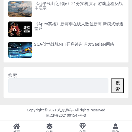
《地平线山之召唤》21分实机演示 游戏流程及战
斗展示
《Apex英雄》新赛季在线人数创新高 新模式惨遭
差评
SGA创世战舰NFT开启铸造 首发SeeleN网络
搜索
搜
索
Copyright © 2021
八万源码
- All rights reserved
琼ICP备2021001547号-3
首页
分类
会员
我的