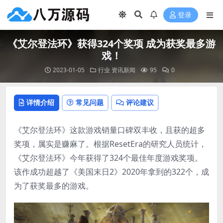
登录
《艾尔登法环》获得324个奖项 成为获奖最多游
戏！
2023-01-05
行业
资讯新闻
95
0
详情介绍
常见问题
评论建议
《艾尔登法环》这款游戏销量口碑双丰收，且获的超多
奖项，属实是赚麻了。根据ResetEra的研究人员统计，
《艾尔登法环》今年获得了324个最佳年度游戏奖项。
该作成功超越了《美国末日2》2020年拿到的322个，成
为了获奖最多的游戏。