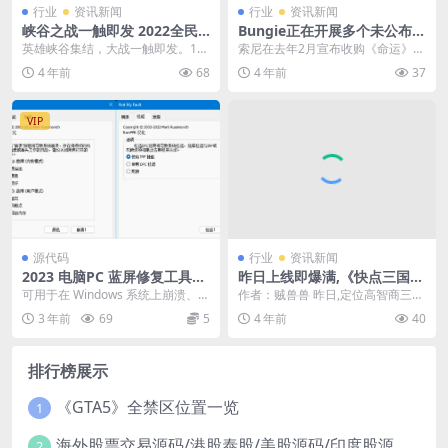
行业
资讯新闻
行业
资讯新闻
峡谷之战一触即发 2022全民
Bungie正在开展多个未公布项
娱乐线上赛广州报名进行时
目 由索尼帮助项目开发
英雄峡谷集结，大战一触即发。11
索尼在去年2月宣布收购《命运》系
月28日，2022全民娱乐线上赛广州
列开发商Bungie工作室。既然进入
4 年前
68
4 年前
37
赛区报名通道...
了索尼旗下，...
VIP
源代码
行业
资讯新闻
2023 电脑PC 蓝屏修复工具软
昨日上线即爆满,《快点三国》
件v4.21 汉化版
主打高智商受到玩家欢迎
可用于在 Windows 系统上崩溃、挂
作者：贼兽兽 昨日,定位高智商三国
起和导致内核内存泄漏。 它可用于
卡牌游戏的《快点三国》正式上
3 年前
69
5
4 年前
40
了解如何...
线。 上线后,官方...
排行榜展示
《GTA5》全禁区位置一览
1
海外股票交易源码/港股泰股/美股源码/印度股源码/马拉西亚股票源码/国际股票配资
2