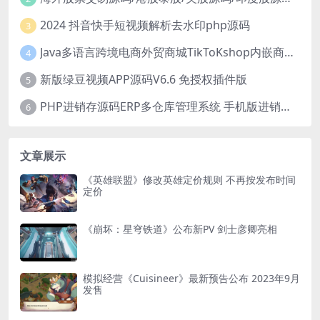
2024 抖音快手短视频解析去水印php源码
3
Java多语言跨境电商外贸商城TikToKshop内嵌商城I商家入驻I一键铺
4
新版绿豆视频APP源码V6.6 免授权插件版
5
PHP进销存源码ERP多仓库管理系统 手机版进销存 php网络版进销存小程序
6
文章展示
《英雄联盟》修改英雄定价规则 不再按发布时间
定价
《崩坏：星穹铁道》公布新PV 剑士彦卿亮相
模拟经营《Cuisineer》最新预告公布 2023年9月
发售